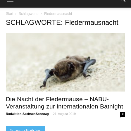
Start
Schlagworte
Fledermausnacht
SCHLAGWORTE: Fledermausnacht
Die Nacht der Fledermäuse – NABU-
Veranstaltung zur internationalen Batnight
Redaktion SachsenSonntag
-
21. August 2019
0
Neueste Beiträge