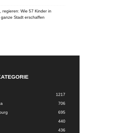
 regieren: Wie 57 Kinder in
 ganze Stadt erschaffen
KATEGORIE
1217
ma
706
nburg
695
440
436