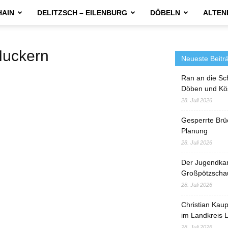
HAIN
DELITZSCH – EILENBURG
DÖBELN
ALTEN
uckern
Neueste Beitr
Ran an die Sc
Döben und Kö
28. Juli 2026
Gesperrte Brü
Planung
28. Juli 2026
Der Jugendka
Großpötzscha
28. Juli 2026
Christian Kau
im Landkreis L
28. Juli 2026