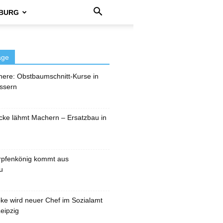
BURG
äge
here: Obstbaumschnitt-Kurse in
ssern
cke lähmt Machern – Ersatzbau in
rpfenkönig kommt aus
u
pke wird neuer Chef im Sozialamt
eipzig