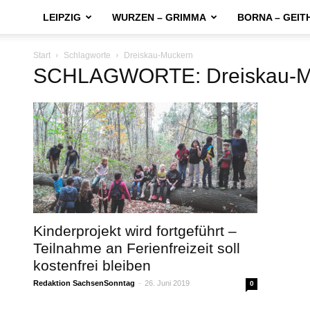
LEIPZIG
WURZEN – GRIMMA
BORNA – GEIT
Start
Schlagworte
Dreiskau-Muckern
SCHLAGWORTE: Dreiskau-M
Kinderprojekt wird fortgeführt –
Teilnahme an Ferienfreizeit soll
kostenfrei bleiben
Redaktion SachsenSonntag
-
26. Juni 2019
0