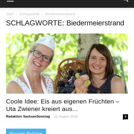
Start
Schlagworte
Biedermeierstrand
SCHLAGWORTE: Biedermeierstrand
Coole Idee: Eis aus eigenen Früchten –
Uta Zwiener kreiert aus...
Redaktion SachsenSonntag
-
22. August 2018
0
Neueste Beiträge