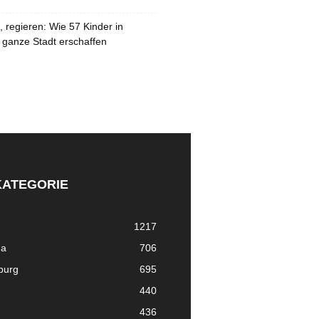
 regieren: Wie 57 Kinder in
 ganze Stadt erschaffen
KATEGORIE
1217
ma
706
nburg
695
440
436