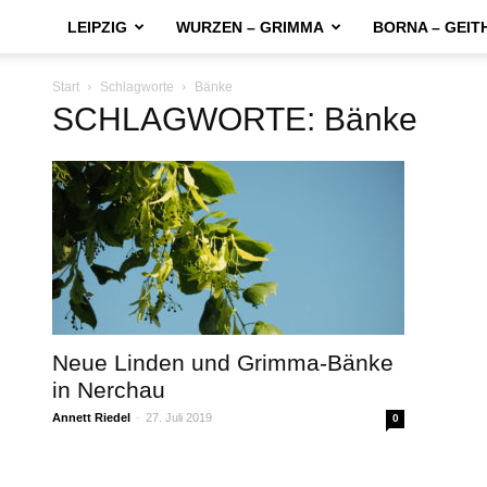
LEIPZIG
WURZEN – GRIMMA
BORNA – GEIT
Start
Schlagworte
Bänke
SCHLAGWORTE: Bänke
Neue Linden und Grimma-Bänke
in Nerchau
Annett Riedel
-
27. Juli 2019
0