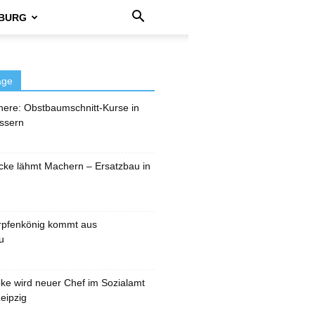
BURG
äge
here: Obstbaumschnitt-Kurse in
ssern
cke lähmt Machern – Ersatzbau in
rpfenkönig kommt aus
u
pke wird neuer Chef im Sozialamt
eipzig