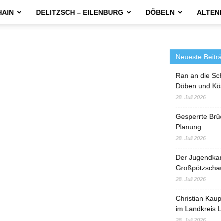
HAIN
DELITZSCH – EILENBURG
DÖBELN
ALTEN
Neueste Beitr
Ran an die Sc
Döben und Kö
28. Juli 2026
Gesperrte Brü
Planung
28. Juli 2026
Der Jugendka
Großpötzscha
28. Juli 2026
Christian Kau
im Landkreis L
28. Juli 2026