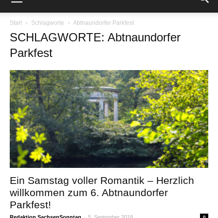
Start
Schlagworte
Abtnaundorfer Parkfest
SCHLAGWORTE: Abtnaundorfer
Parkfest
Ein Samstag voller Romantik – Herzlich
willkommen zum 6. Abtnaundorfer
Parkfest!
Redaktion SachsenSonntag
-
5. September 2018
0