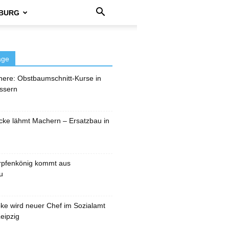
BURG
äge
here: Obstbaumschnitt-Kurse in
ssern
cke lähmt Machern – Ersatzbau in
rpfenkönig kommt aus
u
pke wird neuer Chef im Sozialamt
eipzig