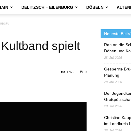
HAIN
DELITZSCH – EILENBURG
DÖBELN
ALTEN
Torgau
Neueste Beitr
 Kultband spielt
Ran an die Sc
Döben und Kö
28. Juli 2026
Gesperrte Brü
1765
0
Planung
28. Juli 2026
Der Jugendka
Großpötzscha
28. Juli 2026
Christian Kau
im Landkreis L
28. Juli 2026