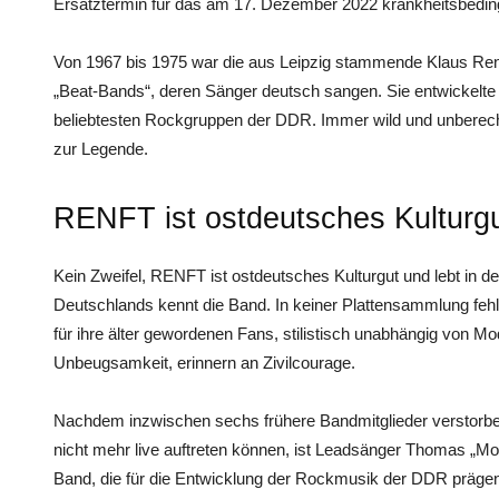
Ersatztermin für das am 17. Dezember 2022 krankheitsbedin
Von 1967 bis 1975 war die aus Leipzig stammende Klaus Ren
„Beat-Bands“, deren Sänger deutsch sangen. Sie entwickelte 
beliebtesten Rockgruppen der DDR. Immer wild und unbere
zur Legende.
RENFT ist ostdeutsches Kulturg
Kein Zweifel, RENFT ist ostdeutsches Kulturgut und lebt in de
Deutschlands kennt die Band. In keiner Plattensammlung fehl
für ihre älter gewordenen Fans, stilistisch unabhängig von M
Unbeugsamkeit, erinnern an Zivilcourage.
Nachdem inzwischen sechs frühere Bandmitglieder verstorb
nicht mehr live auftreten können, ist Leadsänger Thomas „Mo
Band, die für die Entwicklung der Rockmusik der DDR prägend