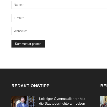
REDAKTIONSTIPP
BE
Leipziger Gymnasiallehrer hält
die Stadtgeschichte am Leben