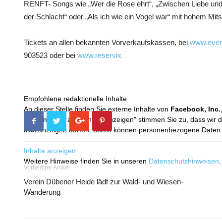
RENFT- Songs wie „Wer die Rose ehrt“, „Zwischen Liebe und 
der Schlacht“ oder „Als ich wie ein Vogel war“ mit hohem Mi
Tickets an allen bekannten Vorverkaufskassen, bei
www.even
903523 oder bei
www.reservix
Empfohlene redaktionelle Inhalte
An dieser Stelle finden Sie externe Inhalte von
Facebook, Inc.
Mit dem Klick auf "Inhalte anzeigen" stimmen Sie zu, dass wir 
Inc.
anzeigen dürfen. Damit können personenbezogene Daten an
Inhalte anzeigen
Weitere Hinweise finden Sie in unseren
Datenschutzhinweisen
.
Vorheriger Artikel
Verein Dübener Heide lädt zur Wald- und Wiesen-
Wanderung