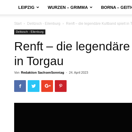
LEIPZIG
WURZEN – GRIMMA
BORNA – GEIT
Start
Delitzsch - Eilenburg
Renft – die legendäre Kultband spielt in 
Delitzsch - Eilenburg
Renft – die legendäre
in Torgau
Von
Redaktion SachsenSonntag
-
24. April 2023