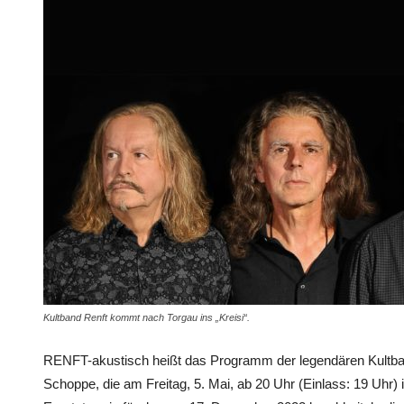
Kultband Renft kommt nach Torgau ins „Kreisi“.
RENFT-akustisch heißt das Programm der legendären Kultba
Schoppe, die am Freitag, 5. Mai, ab 20 Uhr (Einlass: 19 Uhr) 