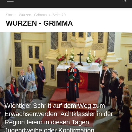
Start
Wurzen - Grimma
Seite 70
WURZEN - GRIMMA
Wichtiger Schritt auf dem Weg zum
Erwachsenwerden: Achtklässler in der
Region feiern in diesen Tagen
Jugendweihe oder Konfirmation