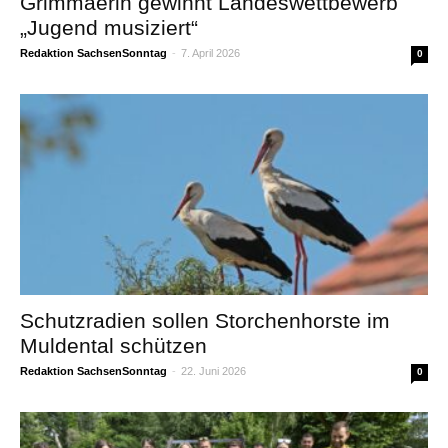
Grimmaerin gewinnt Landeswettbewerb
„Jugend musiziert“
Redaktion SachsenSonntag
-
7. April 2026
0
Schutzradien sollen Storchenhorste im
Muldental schützen
Redaktion SachsenSonntag
-
22. Juni 2026
0