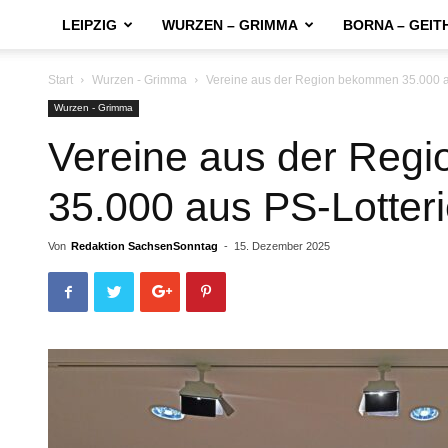
LEIPZIG
WURZEN – GRIMMA
BORNA – GEIT
Start
Wurzen - Grimma
Vereine aus der Region bekommen 35.000 a
Wurzen - Grimma
Vereine aus der Reg
35.000 aus PS-Lotter
Von
Redaktion SachsenSonntag
-
15. Dezember 2025