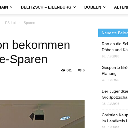
HAIN
DELITZSCH – EILENBURG
DÖBELN
ALTEN
us PS-Lotterie-Sparen
Neueste Beitr
ion bekommen
Ran an die Sc
Döben und Kö
ie-Sparen
28. Juli 2026
Gesperrte Brü
861
0
Planung
28. Juli 2026
Der Jugendka
Großpötzscha
28. Juli 2026
Christian Kau
im Landkreis L
28. Juli 2026