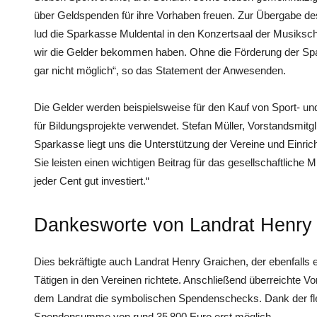
über Geldspenden für ihre Vorhaben freuen. Zur Übergabe d
lud die Sparkasse Muldental in den Konzertsaal der Musiksch
wir die Gelder bekommen haben. Ohne die Förderung der Sp
gar nicht möglich“, so das Statement der Anwesenden.
Die Gelder werden beispielsweise für den Kauf von Sport- und
für Bildungsprojekte verwendet. Stefan Müller, Vorstandsmitg
Sparkasse liegt uns die Unterstützung der Vereine und Einri
Sie leisten einen wichtigen Beitrag für das gesellschaftliche Mi
jeder Cent gut investiert.“
Dankesworte von Landrat Henry
Dies bekräftigte auch Landrat Henry Graichen, der ebenfalls 
Tätigen in den Vereinen richtete. Anschließend überreichte V
dem Landrat die symbolischen Spendenschecks. Dank der fle
Spendensumme von rund 35 800 Euro erst möglich.