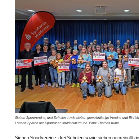
Sieben Sportvereine, drei Schulen sowie sieben gemeinnützige Vereine und Einr
Lotterie-Sparen der Sparkasse Muldental freuen. Foto: Thomas Kube
Sieben Sportvereine, drei Schulen sowie sieben gemeinnützig