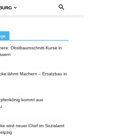
BURG
äge
here: Obstbaumschnitt-Kurse in
ssern
cke lähmt Machern – Ersatzbau in
rpfenkönig kommt aus
u
pke wird neuer Chef im Sozialamt
eipzig