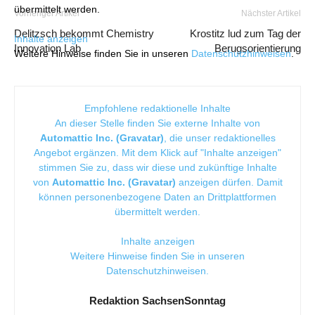
übermittelt werden.
Vorheriger Artikel
Nächster Artikel
Delitzsch bekommt Chemistry
Krostitz lud zum Tag der
Inhalte anzeigen
Innovation Lab
Berugsorientierung
Weitere Hinweise finden Sie in unseren
Datenschutzhinweisen
.
Empfohlene redaktionelle Inhalte
An dieser Stelle finden Sie externe Inhalte von
Automattic Inc. (Gravatar)
, die unser redaktionelles
Angebot ergänzen. Mit dem Klick auf "Inhalte anzeigen"
stimmen Sie zu, dass wir diese und zukünftige Inhalte
von
Automattic Inc. (Gravatar)
anzeigen dürfen. Damit
können personenbezogene Daten an Drittplattformen
übermittelt werden.
Inhalte anzeigen
Weitere Hinweise finden Sie in unseren
Datenschutzhinweisen
.
Redaktion SachsenSonntag