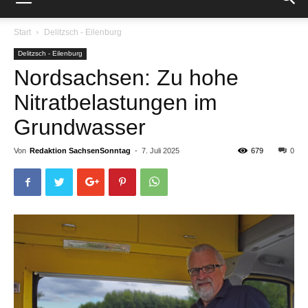
Start
Delitzsch - Eilenburg
Delitzsch - Eilenburg
Nordsachsen: Zu hohe
Nitratbelastungen im
Grundwasser
Von
Redaktion SachsenSonntag
-
7. Juli 2025
679
0