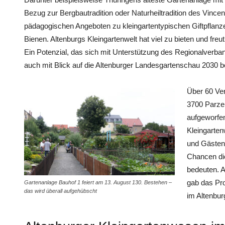
Bezug zur Bergbautradition oder Naturheiltradition des Vince
pädagogischen Angeboten zu kleingartentypischen Giftpflanz
Bienen. Altenburgs Kleingartenwelt hat viel zu bieten und fre
Ein Potenzial, das sich mit Unterstützung des Regionalverban
auch mit Blick auf die Altenburger Landesgartenschau 2030 
Über 60 Ver
3700 Parzel
aufgeworfe
Kleingarten
und Gästen
Chancen die
bedeuten. 
gab das Pro
Gartenanlage Bauhof 1 feiert am 13. August 130. Bestehen –
das wird überall aufgehübscht
im Altenbur