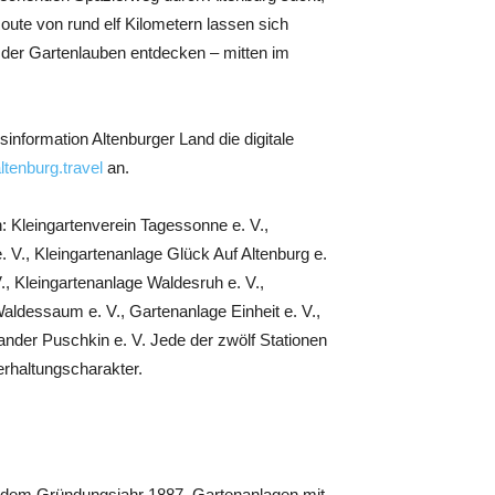
Route von rund elf Kilometern lassen sich
t der Gartenlauben entdecken – mitten im
information Altenburger Land die digitale
tenburg.travel
an.
 Kleingartenverein Tagessonne e. V.,
e. V., Kleingartenanlage Glück Auf Altenburg e.
V., Kleingartenanlage Waldesruh e. V.,
Waldessaum e. V., Gartenanlage Einheit e. V.,
xander Puschkin e. V. Jede der zwölf Stationen
erhaltungscharakter.
t dem Gründungsjahr 1887, Gartenanlagen mit