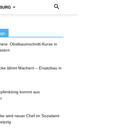
BURG
äge
here: Obstbaumschnitt-Kurse in
ssern
cke lähmt Machern – Ersatzbau in
rpfenkönig kommt aus
u
pke wird neuer Chef im Sozialamt
eipzig