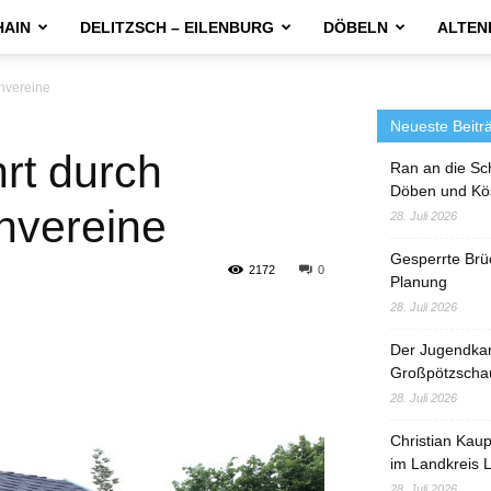
HAIN
DELITZSCH – EILENBURG
DÖBELN
ALTEN
envereine
Neueste Beitr
rt durch
Ran an die Sc
Döben und Kö
nvereine
28. Juli 2026
Gesperrte Brü
2172
0
Planung
28. Juli 2026
Der Jugendka
Großpötzscha
28. Juli 2026
Christian Kau
im Landkreis L
28. Juli 2026