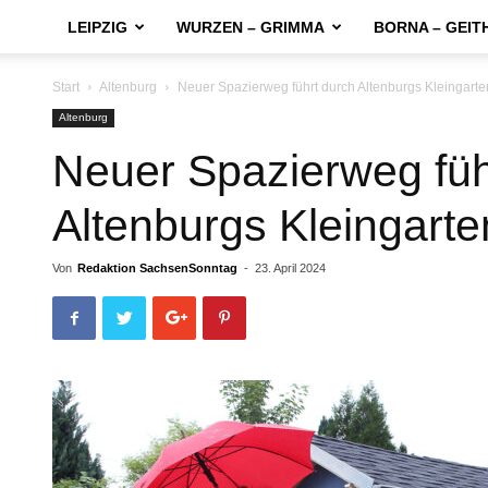
LEIPZIG
WURZEN – GRIMMA
BORNA – GEIT
Start
Altenburg
Neuer Spazierweg führt durch Altenburgs Kleingart
Altenburg
Neuer Spazierweg füh
Altenburgs Kleingarte
Von
Redaktion SachsenSonntag
-
23. April 2024