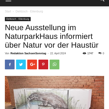
Start
Delitzsch - Eilenburg
Delitzsch - Eilenburg
Neue Ausstellung im
NaturparkHaus informiert
über Natur vor der Haustür
Von
Redaktion SachsenSonntag
-
22. April 2024
1747
0