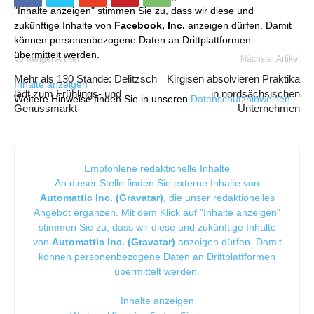
"Inhalte anzeigen" stimmen Sie zu, dass wir diese und
zukünftige Inhalte von
Facebook, Inc.
anzeigen dürfen. Damit
können personenbezogene Daten an Drittplattformen
übermittelt werden.
Vorheriger Artikel
Nächster Artikel
Mehr als 130 Stände: Delitzsch
Kirgisen absolvieren Praktika
Inhalte anzeigen
lädt zum Frühlings- und
in nordsächsischen
Weitere Hinweise finden Sie in unseren
Datenschutzhinweisen
.
Genussmarkt
Unternehmen
Empfohlene redaktionelle Inhalte
An dieser Stelle finden Sie externe Inhalte von
Automattic Inc. (Gravatar)
, die unser redaktionelles
Angebot ergänzen. Mit dem Klick auf "Inhalte anzeigen"
stimmen Sie zu, dass wir diese und zukünftige Inhalte
von
Automattic Inc. (Gravatar)
anzeigen dürfen. Damit
können personenbezogene Daten an Drittplattformen
übermittelt werden.
Inhalte anzeigen