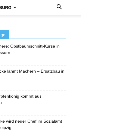
BURG
äge
here: Obstbaumschnitt-Kurse in
ssern
cke lähmt Machern – Ersatzbau in
rpfenkönig kommt aus
u
pke wird neuer Chef im Sozialamt
eipzig