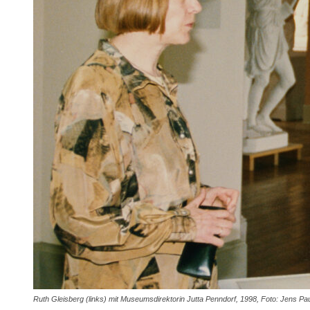
Ruth Gleisberg (links) mit Museumsdirektorin Jutta Penndorf, 1998, Foto: Jens Pa