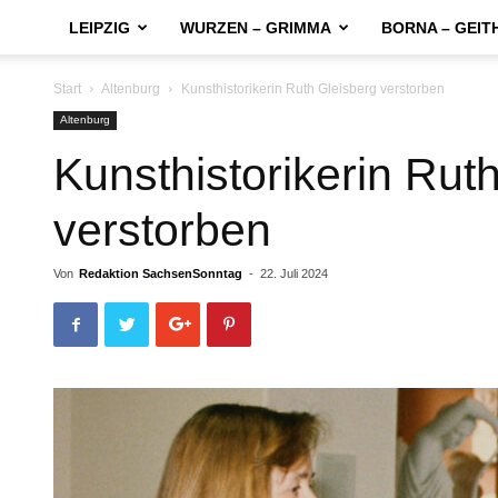
LEIPZIG
WURZEN – GRIMMA
BORNA – GEIT
Start
Altenburg
Kunsthistorikerin Ruth Gleisberg verstorben
Altenburg
Kunsthistorikerin Rut
verstorben
Von
Redaktion SachsenSonntag
-
22. Juli 2024