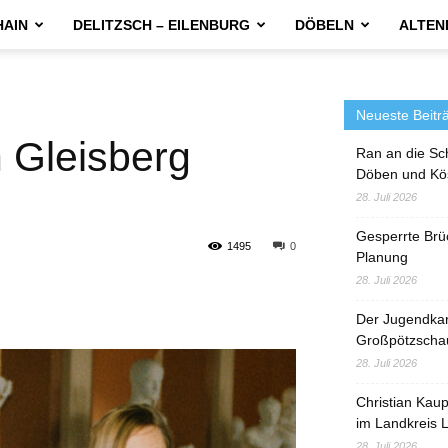
HAIN
DELITZSCH – EILENBURG
DÖBELN
ALTEN
Neueste Beitr
h Gleisberg
Ran an die Sc
Döben und Kö
28. Juli 2026
Gesperrte Brü
1495
0
Planung
28. Juli 2026
Der Jugendka
Großpötzscha
28. Juli 2026
Christian Kau
im Landkreis L
28. Juli 2026