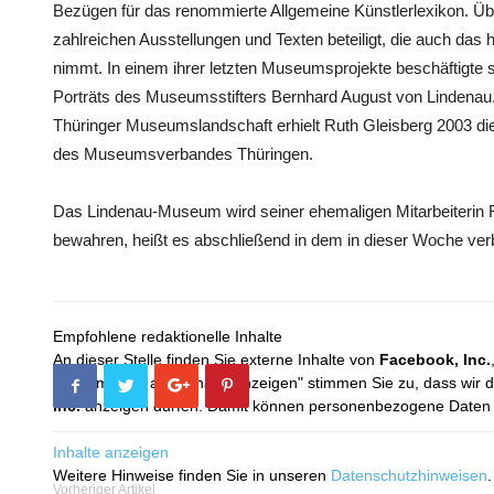
Bezügen für das renommierte Allgemeine Künstlerlexikon. Über
zahlreichen Ausstellungen und Texten beteiligt, die auch d
nimmt. In einem ihrer letzten Museumsprojekte beschäftigte s
Porträts des Museumsstifters Bernhard August von Lindenau. 
Thüringer Museumslandschaft erhielt Ruth Gleisberg 2003 d
des Museumsverbandes Thüringen.
Das Lindenau-Museum wird seiner ehemaligen Mitarbeiterin 
bewahren, heißt es abschließend in dem in dieser Woche ver
Empfohlene redaktionelle Inhalte
An dieser Stelle finden Sie externe Inhalte von
Facebook, Inc.
Mit dem Klick auf "Inhalte anzeigen" stimmen Sie zu, dass wir 
Inc.
anzeigen dürfen. Damit können personenbezogene Daten an
Inhalte anzeigen
Weitere Hinweise finden Sie in unseren
Datenschutzhinweisen
.
Vorheriger Artikel