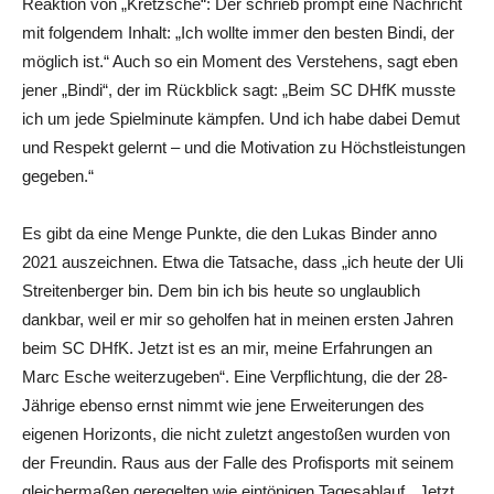
Reaktion von „Kretzsche“: Der schrieb prompt eine Nachricht
mit folgendem Inhalt: „Ich wollte immer den besten Bindi, der
möglich ist.“ Auch so ein Moment des Verstehens, sagt eben
jener „Bindi“, der im Rückblick sagt: „Beim SC DHfK musste
ich um jede Spielminute kämpfen. Und ich habe dabei Demut
und Respekt gelernt – und die Motivation zu Höchstleistungen
gegeben.“
Es gibt da eine Menge Punkte, die den Lukas Binder anno
2021 auszeichnen. Etwa die Tatsache, dass „ich heute der Uli
Streitenberger bin. Dem bin ich bis heute so unglaublich
dankbar, weil er mir so geholfen hat in meinen ersten Jahren
beim SC DHfK. Jetzt ist es an mir, meine Erfahrungen an
Marc Esche weiterzugeben“. Eine Verpflichtung, die der 28-
Jährige ebenso ernst nimmt wie jene Erweiterungen des
eigenen Horizonts, die nicht zuletzt angestoßen wurden von
der Freundin. Raus aus der Falle des Profisports mit seinem
gleichermaßen geregelten wie eintönigen Tagesablauf. „Jetzt