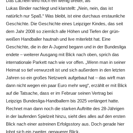
Das Lächeln wird noch ein wenig breiter, als
Lukas Binder nachlegt und klarstellt: „Nein, nein, das ist
natürlich nur Spaß.“ Was bleibt, ist eine durchaus erstaunliche
Geschichte. Die Geschichte eines Leipziger Kindes, das seit
dem Jahr 2008 so ziemlich alle Höhen und Tiefen der grün-
weißen Handballer hautnah und live miterlebt hat. Eine
Geschichte, die in der A-Jugend begann und in der Bundesliga
endete – weiterer Ausgang mit Blick nach oben, sprich das
internationale Parkett nach wie vor offen. „Wenn man in seiner
Heimat so tief verwurzelt ist und sich außerdem in den letzten
Jahren so ein großes Netzwerk aufgebaut hat – das wirft man
dann nicht wegen ein paar Euro mehr weg“, erzählt er mit Blick
auf die Tatsache, dass er im Februar seinen Vertrag bei
Leipzigs Bundesliga-Handballern bis 2025 verlängert hatte.
Rechnet man dann noch die starken Auftritte des 28-Jährigen
in der laufenden Spielzeit hinzu, sieht dies alles auf den ersten
Blick nach einer astreinen Erfolgsstory aus. Doch gerade hier
lohnt sich ein zweiter, genauerer Blick.