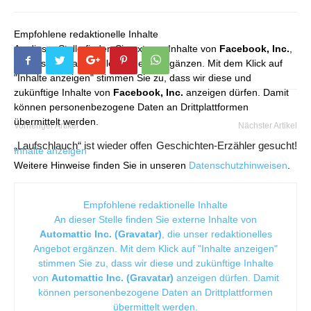
Empfohlene redaktionelle Inhalte
An dieser Stelle finden Sie externe Inhalte von
Facebook, Inc.
,
die unser redaktionelles Angebot ergänzen. Mit dem Klick auf
"Inhalte anzeigen" stimmen Sie zu, dass wir diese und
zukünftige Inhalte von
Facebook, Inc.
anzeigen dürfen. Damit
können personenbezogene Daten an Drittplattformen
übermittelt werden.
Vorheriger Artikel
Nächster Artikel
„Laufschlauch“ ist wieder offen
Geschichten-Erzähler gesucht!
Inhalte anzeigen
Weitere Hinweise finden Sie in unseren
Datenschutzhinweisen
.
Empfohlene redaktionelle Inhalte
An dieser Stelle finden Sie externe Inhalte von
Automattic Inc. (Gravatar)
, die unser redaktionelles
Angebot ergänzen. Mit dem Klick auf "Inhalte anzeigen"
stimmen Sie zu, dass wir diese und zukünftige Inhalte
von
Automattic Inc. (Gravatar)
anzeigen dürfen. Damit
können personenbezogene Daten an Drittplattformen
übermittelt werden.