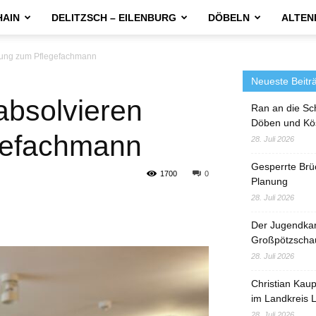
HAIN
DELITZSCH – EILENBURG
DÖBELN
ALTEN
ldung zum Pflegefachmann
Neueste Beitr
absolvieren
Ran an die Sc
Döben und Kö
gefachmann
28. Juli 2026
Gesperrte Brü
1700
0
Planung
28. Juli 2026
Der Jugendka
Großpötzscha
28. Juli 2026
Christian Kau
im Landkreis L
28. Juli 2026