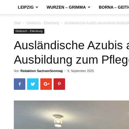
LEIPZIG
WURZEN – GRIMMA
BORNA – GEIT
Start
Delitzsch - Eilenburg
Ausländische Azubis absolvieren Ausbi
Delitzsch - Eilenburg
Ausländische Azubis 
Ausbildung zum Pfle
Von
Redaktion SachsenSonntag
-
9. September 2025