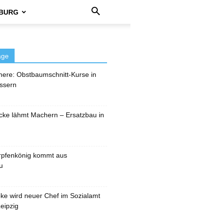
BURG
äge
here: Obstbaumschnitt-Kurse in
ssern
cke lähmt Machern – Ersatzbau in
rpfenkönig kommt aus
u
pke wird neuer Chef im Sozialamt
eipzig