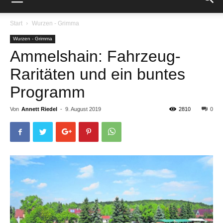
Start
Wurzen - Grimma
Wurzen - Grimma
Ammelshain: Fahrzeug-
Raritäten und ein buntes
Programm
Von
Annett Riedel
-
9. August 2019
2810
0