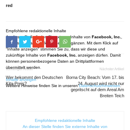
red
Empfohlene redaktionelle Inhalte
An dieser Stelle finden Sie externe Inhalte von
Facebook, Inc.
,
die unser redaktionelles Angebot ergänzen. Mit dem Klick auf
"Inhalte anzeigen" stimmen Sie zu, dass wir diese und
zukünftige Inhalte von
Facebook, Inc.
anzeigen dürfen. Damit
können personenbezogene Daten an Drittplattformen
übermittelt werden.
Vorheriger Artikel
Nächster Artikel
Wer bekommt den Deutschen
Borna City Beach: Vom 17. bis
Inhalte anzeigen
Kita-Preis?
24. August wird nicht nur
Weitere Hinweise finden Sie in unseren
Datenschutzhinweisen
.
gepritscht auf dem Areal Am
Breiten Teich
Empfohlene redaktionelle Inhalte
An dieser Stelle finden Sie externe Inhalte von