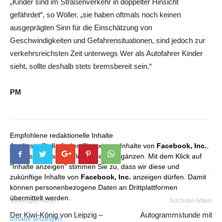
„Kinder sind im Straßenverkehr in doppelter Hinsicht
gefährdet“, so Wöller, „sie haben oftmals noch keinen
ausgeprägten Sinn für die Einschätzung von
Geschwindigkeiten und Gefahrensituationen, sind jedoch zur
verkehrsreichsten Zeit unterwegs Wer als Autofahrer Kinder
sieht, sollte deshalb stets bremsbereit sein.“
PM
Empfohlene redaktionelle Inhalte
An dieser Stelle finden Sie externe Inhalte von
Facebook, Inc.
,
die unser redaktionelles Angebot ergänzen. Mit dem Klick auf
"Inhalte anzeigen" stimmen Sie zu, dass wir diese und
zukünftige Inhalte von
Facebook, Inc.
anzeigen dürfen. Damit
können personenbezogene Daten an Drittplattformen
übermittelt werden.
Vorheriger Artikel
Nächster Artikel
Der Kiwi-König von Leipzig –
Autogrammstunde mit
Inhalte anzeigen