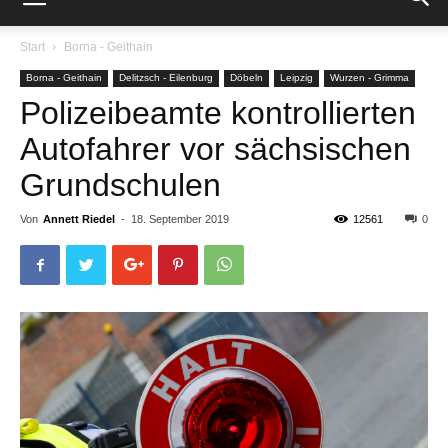
Start
Borna - Geithain
Borna - Geithain
Delitzsch - Eilenburg
Döbeln
Leipzig
Wurzen - Grimma
Polizeibeamte kontrollierten
Autofahrer vor sächsischen
Grundschulen
Von
Annett Riedel
-
18. September 2019
12561
0