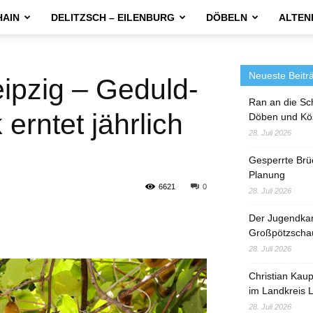
HAIN
DELITZSCH – EILENBURG
DÖBELN
ALTEN
Neueste Beitr
ipzig – Geduld-
Ran an die Sc
erntet jährlich
Döben und Kö
28. Juli 2026
Gesperrte Brü
Planung
6621
0
28. Juli 2026
Der Jugendka
Großpötzscha
28. Juli 2026
Christian Kau
im Landkreis L
28. Juli 2026