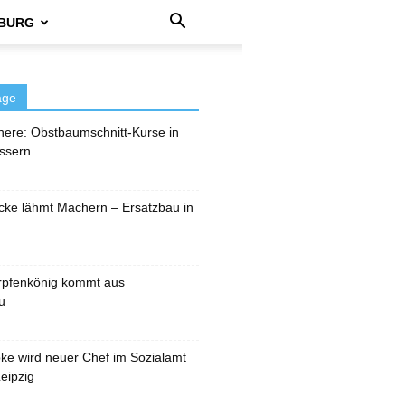
BURG
äge
here: Obstbaumschnitt-Kurse in
ssern
cke lähmt Machern – Ersatzbau in
rpfenkönig kommt aus
u
pke wird neuer Chef im Sozialamt
eipzig