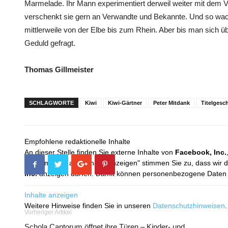
Marmelade. Ihr Mann experimentiert derweil weiter mit dem 
verschenkt sie gern an Verwandte und Bekannte. Und so w
mittlerweile von der Elbe bis zum Rhein. Aber bis man sich üb
Geduld gefragt.
Thomas Gillmeister
SCHLAGWORTE
Kiwi
Kiwi-Gärtner
Peter Mitdank
Titelgesc
Empfohlene redaktionelle Inhalte
An dieser Stelle finden Sie externe Inhalte von
Facebook, Inc.
Mit dem Klick auf "Inhalte anzeigen" stimmen Sie zu, dass wir 
Inc.
anzeigen dürfen. Damit können personenbezogene Daten an
Inhalte anzeigen
Weitere Hinweise finden Sie in unseren
Datenschutzhinweisen
.
Vorheriger Artikel
Schola Cantorum öffnet ihre Türen – Kinder- und