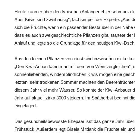
Heute kann er über den typischen Anfängerfehler schmunzeln
Aber Kiwis sind zweihäusig“, fachsimpelt der Experte. „Aus d
sich die Früchte, wenn ein passender Bestäuber in der Nähe
dass es auch zweigeschlechtliche Pflanzen gibt, startete der
Anlauf und legte so die Grundlage für den heutigen Kiwi-Dsc
Aus den kleinen Pflanzen von einst sind inzwischen dicke k
„Den Kiwi-Anbau kann man mit dem von Wein vergleichen“, er
sonnenliebenden, windempfindlichen Kiwis mögen eine geschü
letzten, sehr trockenen Sommer machten den Beerenfrüchten
diesem Jahr viel mehr Wasser. So konnte der Kiwi-Anbauer d
Jahr auf aktuell zirka 3000 steigern. Im Spätherbst beginnt di
eingelagert.
Das gesundheitsbewusste Ehepaar isst das ganze Jahr über
Frühstück. Außerdem legt Gisela Mitdank die Früchte ein u