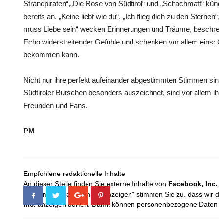
Strandpiraten“,„Die Rose von Südtirol“ und „Schachmatt“ kün
bereits an. „Keine liebt wie du“, „Ich flieg dich zu den Sterne
muss Liebe sein“ wecken Erinnerungen und Träume, beschrei
Echo widerstreitender Gefühle und schenken vor allem eins:
bekommen kann.
Nicht nur ihre perfekt aufeinander abgestimmten Stimmen sind
Südtiroler Burschen besonders auszeichnet, sind vor allem ih
Freunden und Fans.
PM
Empfohlene redaktionelle Inhalte
An dieser Stelle finden Sie externe Inhalte von
Facebook, Inc.
Mit dem Klick auf "Inhalte anzeigen" stimmen Sie zu, dass wir 
Inc.
anzeigen dürfen. Damit können personenbezogene Daten an