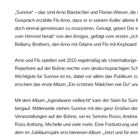
„Sunrise“ – das sind Arno Blasbichler und Florian Wieser, die
Gespräch erzählte Flo Arno, dass er in seinem Keller alleine 
doch einmal gemeinsam zu musizieren. Gesagt, getan! Der e
vom Himmel herab“ von den Amigos, gefolgt vom ersten „richti
Bellamy Brothers, den Arno mit Gitarre und Flo mit Keyboard 
Arno und Flo spielten seit 2010 regelmäßig als Unterhaltungs
Repertoire auf der Bühne reichte vom deutschsprachigen Sch
Wichtigste für Sunrise ist es, dabei vor allem das Publikum z
erschien das erste Album „Ein schönes Mädchen wie Du“ und 2
Mit dem Album „Irgendwann vielleicht“ kam der Stein für Sunri
bergauf. Mittlerweile stehen Sunrise mit den ganz Großen d
Veranstaltungen auf der Bühne, sei es Semino Rossi, Andrea 
Ross Anthony, Michelle und viele mehr. Eine Fortsetzung und
dem im Jubiläumsjahr erschienenen Album „Jetzt und für imm