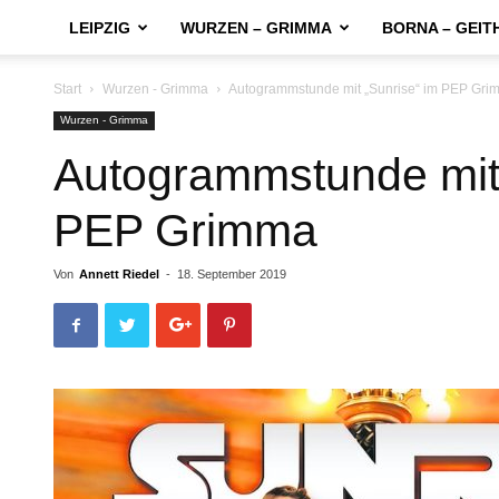
LEIPZIG
WURZEN – GRIMMA
BORNA – GEIT
Start
Wurzen - Grimma
Autogrammstunde mit „Sunrise“ im PEP Gri
Wurzen - Grimma
Autogrammstunde mit 
PEP Grimma
Von
Annett Riedel
-
18. September 2019