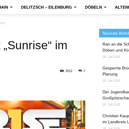
HAIN
DELITZSCH – EILENBURG
DÖBELN
ALTEN
mma
Neueste Beitr
„Sunrise“ im
Ran an die Sc
Döben und Kö
28. Juli 2026
Gesperrte Brü
2512
0
Planung
28. Juli 2026
Der Jugendka
Großpötzscha
28. Juli 2026
Christian Kau
im Landkreis L
28. Juli 2026