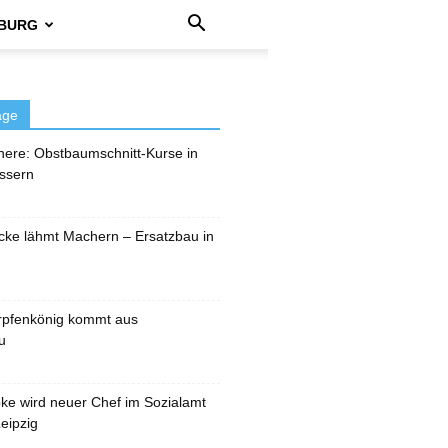
BURG
äge
here: Obstbaumschnitt-Kurse in
ssern
cke lähmt Machern – Ersatzbau in
rpfenkönig kommt aus
u
pke wird neuer Chef im Sozialamt
eipzig