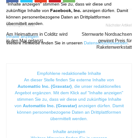
"Inhalte anzeigen" stimmen Sie zu, dass wir diese und
zukünftige Inhalte von
Facebook, Inc.
anzeigen dürfen. Damit
können personenbezogene Daten an Drittplattformen
übermittelt werden.
Vorheriger Artikel
Nächster Artikel
Am Heimatturm in Colditz wird
Sternwarte Nordsachsen
Inhalte anzeigen
in den Mai getanzt
gewinnt Preis für
Weitere Hinweise finden Sie in unseren
Datenschutzhinweisen
.
Raketenwerkstatt
Empfohlene redaktionelle Inhalte
An dieser Stelle finden Sie externe Inhalte von
Automattic Inc. (Gravatar)
, die unser redaktionelles
Angebot ergänzen. Mit dem Klick auf "Inhalte anzeigen"
stimmen Sie zu, dass wir diese und zukünftige Inhalte
von
Automattic Inc. (Gravatar)
anzeigen dürfen. Damit
können personenbezogene Daten an Drittplattformen
übermittelt werden.
Inhalte anzeigen