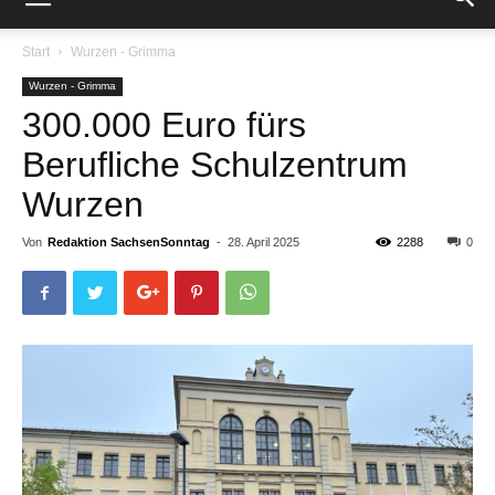
Start
Wurzen - Grimma
Wurzen - Grimma
300.000 Euro fürs
Berufliche Schulzentrum
Wurzen
Von
Redaktion SachsenSonntag
-
28. April 2025
2288
0