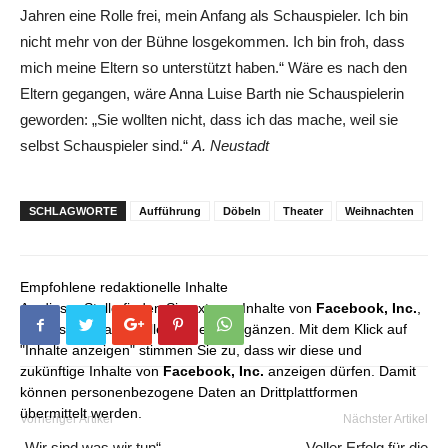
Jahren eine Rolle frei, mein Anfang als Schauspieler. Ich bin
nicht mehr von der Bühne losgekommen. Ich bin froh, dass
mich meine Eltern so unterstützt haben.“ Wäre es nach den
Eltern gegangen, wäre Anna Luise Barth nie Schauspielerin
geworden: „Sie wollten nicht, dass ich das mache, weil sie
selbst Schauspieler sind.“
A. Neustadt
SCHLAGWORTE
Aufführung
Döbeln
Theater
Weihnachten
Empfohlene redaktionelle Inhalte
An dieser Stelle finden Sie externe Inhalte von
Facebook, Inc.
,
die unser redaktionelles Angebot ergänzen. Mit dem Klick auf
"Inhalte anzeigen" stimmen Sie zu, dass wir diese und
zukünftige Inhalte von
Facebook, Inc.
anzeigen dürfen. Damit
können personenbezogene Daten an Drittplattformen
übermittelt werden.
Vorheriger Artikel
Nächster Artikel
„Wir sind,was wir tun“
Voller Erfolg für die