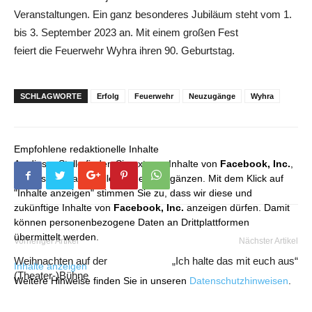
Veranstaltungen. Ein ganz besonderes Jubiläum steht vom 1.
bis 3. September 2023 an. Mit einem großen Fest
feiert die Feuerwehr Wyhra ihren 90. Geburtstag.
SCHLAGWORTE
Erfolg
Feuerwehr
Neuzugänge
Wyhra
Empfohlene redaktionelle Inhalte
An dieser Stelle finden Sie externe Inhalte von
Facebook, Inc.
,
die unser redaktionelles Angebot ergänzen. Mit dem Klick auf
"Inhalte anzeigen" stimmen Sie zu, dass wir diese und
zukünftige Inhalte von
Facebook, Inc.
anzeigen dürfen. Damit
können personenbezogene Daten an Drittplattformen
übermittelt werden.
Vorheriger Artikel
Nächster Artikel
Weihnachten auf der
„Ich halte das mit euch aus“
Inhalte anzeigen
(Theater-)Bühne
Weitere Hinweise finden Sie in unseren
Datenschutzhinweisen
.