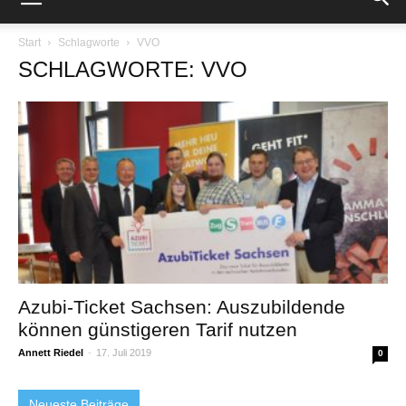
Start
Schlagworte
VVO
SCHLAGWORTE: VVO
Azubi-Ticket Sachsen: Auszubildende
können günstigeren Tarif nutzen
Annett Riedel
-
17. Juli 2019
0
Neueste Beiträge