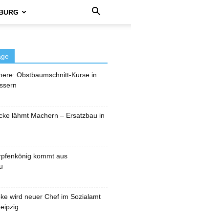
BURG
äge
here: Obstbaumschnitt-Kurse in
ssern
cke lähmt Machern – Ersatzbau in
rpfenkönig kommt aus
u
pke wird neuer Chef im Sozialamt
eipzig