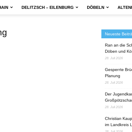
HAIN
DELITZSCH – EILENBURG
DÖBELN
ALTEN
ng
Neueste Beitr
Ran an die Sc
Döben und Kö
28. Juli 2026
Gesperrte Brü
Planung
28. Juli 2026
Der Jugendka
Großpötzscha
28. Juli 2026
Christian Kau
im Landkreis L
28. Juli 2026