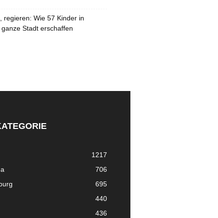
 regieren: Wie 57 Kinder in
 ganze Stadt erschaffen
KATEGORIE
1217
ma
706
nburg
695
440
436