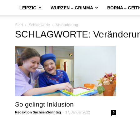
LEIPZIG
WURZEN – GRIMMA
BORNA – GEIT
Start
Schlagworte
Veränderung
SCHLAGWORTE: Veränderu
So gelingt Inklusion
Redaktion SachsenSonntag
-
17. Januar 2022
0