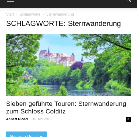
Start
Schlagworte
Sternwanderung
SCHLAGWORTE: Sternwanderung
Sieben geführte Touren: Sternwanderung
zum Schloss Colditz
Annett Riedel
-
15. Mai 2019
0
Neueste Beiträge