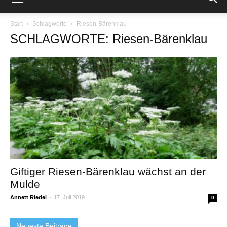
Start
Schlagworte
Riesen-Bärenklau
SCHLAGWORTE: Riesen-Bärenklau
Giftiger Riesen-Bärenklau wächst an der
Mulde
Annett Riedel
-
17. Juli 2019
0
Neueste Beiträge