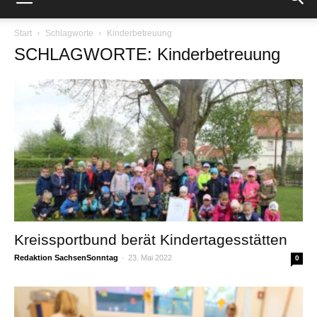
Start
Schlagworte
Kinderbetreuung
SCHLAGWORTE: Kinderbetreuung
Kreissportbund berät Kindertagesstätten
Redaktion SachsenSonntag
-
23. Mai 2022
0