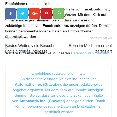
Empfohlene redaktionelle Inhalte
An dieser Stelle finden Sie externe Inhalte von
Facebook, Inc.
,
die unser redaktionelles Angebot ergänzen. Mit dem Klick auf
"Inhalte anzeigen" stimmen Sie zu, dass wir diese und
zukünftige Inhalte von
Facebook, Inc.
anzeigen dürfen. Damit
können personenbezogene Daten an Drittplattformen
übermittelt werden.
Vorheriger Artikel
Nächster Artikel
Bestes Wetter, viele Besucher
Reha im Medicum erneut
Inhalte anzeigen
und ein großes Interesse
zertifiziert
Weitere Hinweise finden Sie in unseren
Datenschutzhinweisen
.
Empfohlene redaktionelle Inhalte
An dieser Stelle finden Sie externe Inhalte von
Automattic Inc. (Gravatar)
, die unser redaktionelles
Angebot ergänzen. Mit dem Klick auf "Inhalte anzeigen"
stimmen Sie zu, dass wir diese und zukünftige Inhalte
von
Automattic Inc. (Gravatar)
anzeigen dürfen. Damit
können personenbezogene Daten an Drittplattformen
übermittelt werden.