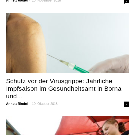
Annett Riedel
-
18. November 2018
0
Schutz vor der Virusgrippe: Jährliche
Impfsaison im Gesundheitsamt in Borna
und...
Annett Riedel
-
10. Oktober 2018
0