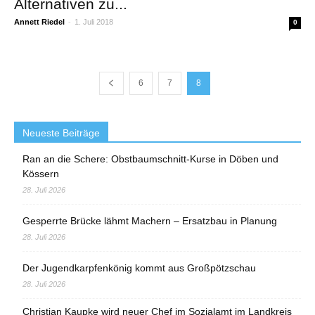
Alternativen zu...
Annett Riedel
-
1. Juli 2018
0
6
7
8
Neueste Beiträge
Ran an die Schere: Obstbaumschnitt-Kurse in Döben und
Kössern
28. Juli 2026
Gesperrte Brücke lähmt Machern – Ersatzbau in Planung
28. Juli 2026
Der Jugendkarpfenkönig kommt aus Großpötzschau
28. Juli 2026
Christian Kaupke wird neuer Chef im Sozialamt im Landkreis