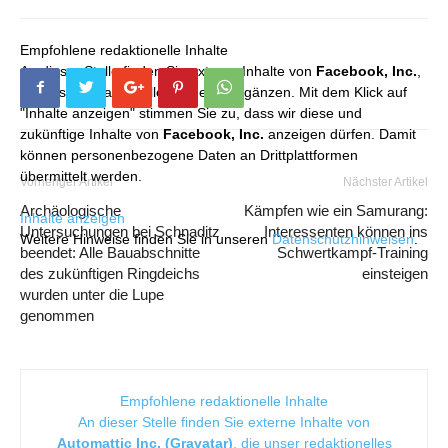
Empfohlene redaktionelle Inhalte
An dieser Stelle finden Sie externe Inhalte von
Facebook, Inc.
,
die unser redaktionelles Angebot ergänzen. Mit dem Klick auf
"Inhalte anzeigen" stimmen Sie zu, dass wir diese und
zukünftige Inhalte von
Facebook, Inc.
anzeigen dürfen. Damit
können personenbezogene Daten an Drittplattformen
übermittelt werden.
Vorheriger Artikel
Nächster Artikel
Archäologische
Kämpfen wie ein Samurang:
Inhalte anzeigen
Untersuchungen bei Schnaditz
Interessenten können ins
Weitere Hinweise finden Sie in unseren
Datenschutzhinweisen
.
beendet: Alle Bauabschnitte
Schwertkampf-Training
des zukünftigen Ringdeichs
einsteigen
wurden unter die Lupe
genommen
Empfohlene redaktionelle Inhalte
An dieser Stelle finden Sie externe Inhalte von
Automattic Inc. (Gravatar)
, die unser redaktionelles