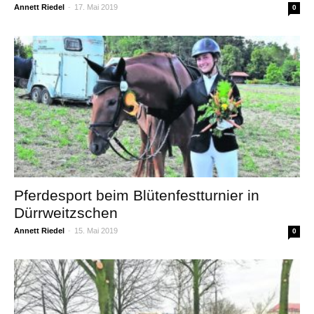
Annett Riedel
-
17. Mai 2019
0
Pferdesport beim Blütenfestturnier in
Dürrweitzschen
Annett Riedel
-
15. Mai 2019
0