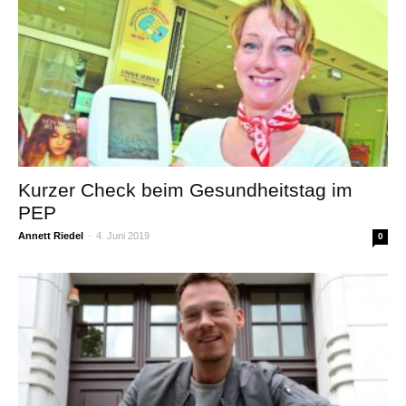
Kurzer Check beim Gesundheitstag im
PEP
Annett Riedel
-
4. Juni 2019
0