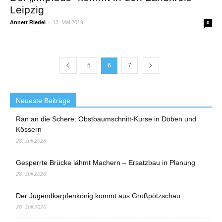
Leipzig
Annett Riedel
-
13. Mai 2019
0
5
6
7
Neueste Beiträge
Ran an die Schere: Obstbaumschnitt-Kurse in Döben und
Kössern
28. Juli 2026
Gesperrte Brücke lähmt Machern – Ersatzbau in Planung
28. Juli 2026
Der Jugendkarpfenkönig kommt aus Großpötzschau
28. Juli 2026