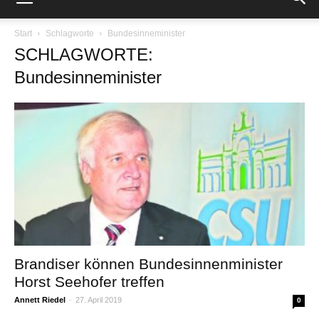
Start
Schlagworte
Bundesinneminister
SCHLAGWORTE:
Bundesinneminister
Brandiser können Bundesinnenminister
Horst Seehofer treffen
Annett Riedel
-
27. April 2019
0