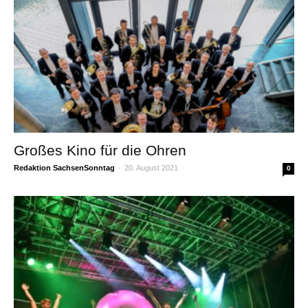
Großes Kino für die Ohren
Redaktion SachsenSonntag
-
20. August 2021
0