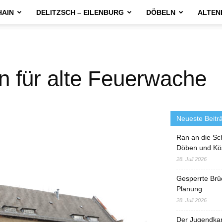
HAIN
DELITZSCH – EILENBURG
DÖBELN
ALTEN
n für alte Feuerwache
Neueste Beitr
Ran an die Sc
Döben und Kö
28. Juli 2026
Gesperrte Brü
Planung
28. Juli 2026
Der Jugendka