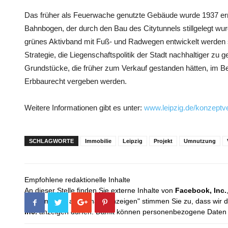
Das früher als Feuerwache genutzte Gebäude wurde 1937 errich
Bahnbogen, der durch den Bau des Citytunnels stillgelegt wur
grünes Aktivband mit Fuß- und Radwegen entwickelt werden so
Strategie, die Liegenschaftspolitik der Stadt nachhaltiger zu ge
Grundstücke, die früher zum Verkauf gestanden hätten, im Be
Erbbaurecht vergeben werden.
Weitere Informationen gibt es unter:
www.leipzig.de/konzeptv
SCHLAGWORTE
Immobilie
Leipzig
Projekt
Umnutzung
Empfohlene redaktionelle Inhalte
An dieser Stelle finden Sie externe Inhalte von
Facebook, Inc.
Mit dem Klick auf "Inhalte anzeigen" stimmen Sie zu, dass wir 
Inc.
anzeigen dürfen. Damit können personenbezogene Daten an