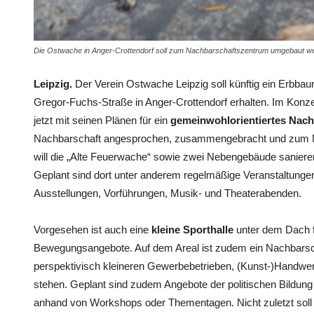
Die Ostwache in Anger-Crottendorf soll zum Nachbarschaftszentrum umgebaut w
Leipzig.
Der Verein Ostwache Leipzig soll künftig ein Erbbaur
Gregor-Fuchs-Straße in Anger-Crottendorf erhalten. Im Konze
jetzt mit seinen Plänen für ein
gemeinwohlorientiertes Nac
Nachbarschaft angesprochen, zusammengebracht und zum Mi
will die „Alte Feuerwache“ sowie zwei Nebengebäude saniere
Geplant sind dort unter anderem regelmäßige Veranstaltungen
Ausstellungen, Vorführungen, Musik- und Theaterabenden.
Vorgesehen ist auch eine
kleine Sporthalle
unter dem Dach f
Bewegungsangebote. Auf dem Areal ist zudem ein Nachbarsch
perspektivisch kleineren Gewerbebetrieben, (Kunst-)Handwer
stehen. Geplant sind zudem Angebote der politischen Bildun
anhand von Workshops oder Thementagen. Nicht zuletzt soll d