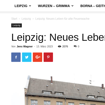
LEIPZIG
WURZEN – GRIMMA
BORNA – GEIT
Start
Leipzig
Leipzig: Neues Leben für alte Feuerwache
Leipzig
Leipzig: Neues Lebe
Von
Jens Wagner
-
13. März 2023
2076
0