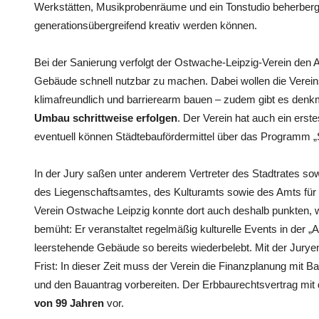
Werkstätten, Musikprobenräume und ein Tonstudio beherber
generationsübergreifend kreativ werden können.
Bei der Sanierung verfolgt der Ostwache-Leipzig-Verein den 
Gebäude schnell nutzbar zu machen. Dabei wollen die Vereins
klimafreundlich und barrierearm bauen – zudem gibt es denkm
Umbau schrittweise erfolgen
. Der Verein hat auch ein erst
eventuell können Städtebaufördermittel über das Programm „
In der Jury saßen unter anderem Vertreter des Stadtrates sow
des Liegenschaftsamtes, des Kulturamts sowie des Amts fü
Verein Ostwache Leipzig konnte dort auch deshalb punkten, w
bemüht: Er veranstaltet regelmäßig kulturelle Events in der „
leerstehende Gebäude so bereits wiederbelebt. Mit der Jury
Frist: In dieser Zeit muss der Verein die Finanzplanung mit B
und den Bauantrag vorbereiten. Der Erbbaurechtsvertrag mit d
von 99 Jahren
vor.