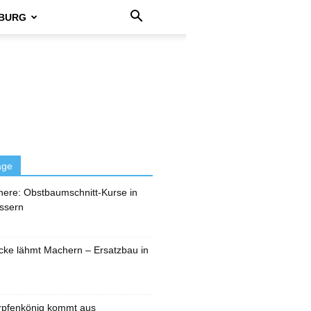
BURG
äge
here: Obstbaumschnitt-Kurse in
ssern
cke lähmt Machern – Ersatzbau in
rpfenkönig kommt aus