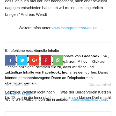
dass ich auch mal darüber nachgedacht, mich aber bewusst
dagegen entschieden habe. Ich will meine Leistung ehrlich
bringen.“ Andreas Wendt
Weitere Infos unter
www.instagram.com/adi.rie
Empfohlene redaktionelle Inhalte
An dieser Stelle finden Sie externe Inhalte von
Facebook, Inc.
,
die unser redaktionelles Angebot ergänzen. Mit dem Klick auf
"Inhalte anzeigen" stimmen Sie zu, dass wir diese und
zukünftige Inhalte von
Facebook, Inc.
anzeigen dürfen. Damit
können personenbezogene Daten an Drittplattformen
übermittelt werden.
Vorheriger Artikel
Nächster Artikel
Leipziger Weinfest lockt noch
Was der Bürgerverein Kletzen
Inhalte anzeigen
bis 12. Juli in die Innenstadt
aus einem kleinen Dorf macht
Weitere Hinweise finden Sie in unseren
Datenschutzhinweisen
.