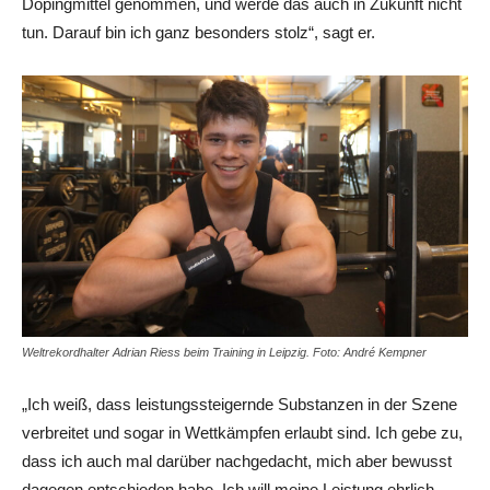
Dopingmittel genommen, und werde das auch in Zukunft nicht
tun. Darauf bin ich ganz besonders stolz“, sagt er.
Weltrekordhalter Adrian Riess beim Training in Leipzig. Foto: André Kempner
„Ich weiß, dass leistungssteigernde Substanzen in der Szene
verbreitet und sogar in Wettkämpfen erlaubt sind. Ich gebe zu,
dass ich auch mal darüber nachgedacht, mich aber bewusst
dagegen entschieden habe. Ich will meine Leistung ehrlich