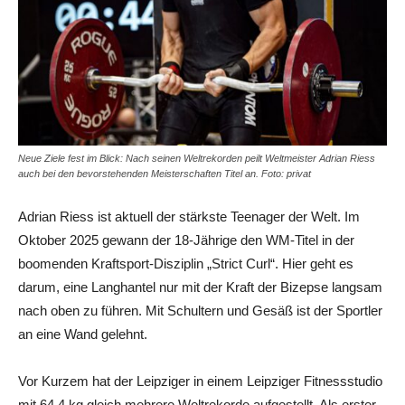
Neue Ziele fest im Blick: Nach seinen Weltrekorden peilt Weltmeister Adrian Riess
auch bei den bevorstehenden Meisterschaften Titel an. Foto: privat
Adrian Riess ist aktuell der stärkste Teenager der Welt. Im
Oktober 2025 gewann der 18-Jährige den WM-Titel in der
boomenden Kraftsport-Disziplin „Strict Curl“. Hier geht es
darum, eine Langhantel nur mit der Kraft der Bizepse langsam
nach oben zu führen. Mit Schultern und Gesäß ist der Sportler
an eine Wand gelehnt.
Vor Kurzem hat der Leipziger in einem Leipziger Fitnessstudio
mit 64,4 kg gleich mehrere Weltrekorde aufgestellt. Als erster