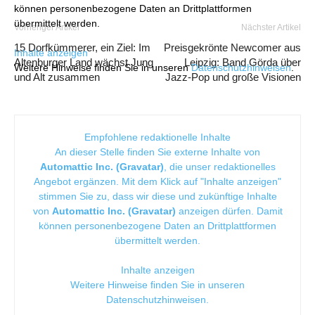
können personenbezogene Daten an Drittplattformen
übermittelt werden.
Vorheriger Artikel
Nächster Artikel
15 Dorfkümmerer, ein Ziel: Im
Preisgekrönte Newcomer aus
Inhalte anzeigen
Altenburger Land wächst Jung
Leipzig: Band Görda über
Weitere Hinweise finden Sie in unseren
Datenschutzhinweisen
.
und Alt zusammen
Jazz-Pop und große Visionen
Empfohlene redaktionelle Inhalte
An dieser Stelle finden Sie externe Inhalte von
Automattic Inc. (Gravatar)
, die unser redaktionelles
Angebot ergänzen. Mit dem Klick auf "Inhalte anzeigen"
stimmen Sie zu, dass wir diese und zukünftige Inhalte
von
Automattic Inc. (Gravatar)
anzeigen dürfen. Damit
können personenbezogene Daten an Drittplattformen
übermittelt werden.
Inhalte anzeigen
Weitere Hinweise finden Sie in unseren
Datenschutzhinweisen
.