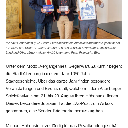
Michael Hohenstein (LVZ-Post/l.) präsentierte die Jubiläumsbriefmarke gemeinsam
mit Jeannette Kreyßel, Geschäftsführerin des Tourismusverbandes Altenburger
Land und Oberbürgermeister André Neumann. Foto: Franziska Ebert
Unter dem Motto „Vergangenheit. Gegenwart. Zukunft.“ begeht
die Stadt Altenburg in diesem Jahr 1050 Jahre
Stadtgeschichte. Über das ganze Jahr finden besondere
Veranstaltungen und Events statt, welche mit dem Altenburger
Spielefestival vom 21. bis 23. August ihren Höhepunkt finden.
Dieses besondere Jubiläum hat die LVZ-Post zum Anlass
genommen, eine Sonder-Briefmarke herauszug-ben.
Michael Hohenstein, zuständig für das Privatkundengeschäft,