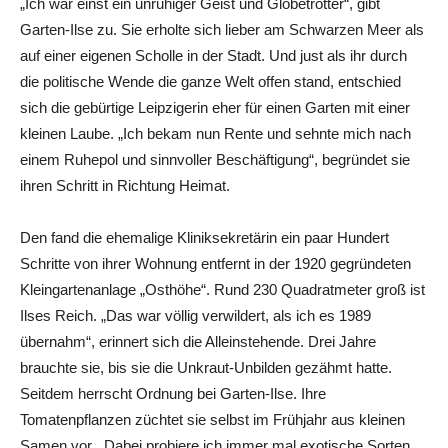
„Ich war einst ein unruhiger Geist und Globetrotter“, gibt
Garten-Ilse zu. Sie erholte sich lieber am Schwarzen Meer als
auf einer eigenen Scholle in der Stadt. Und just als ihr durch
die politische Wende die ganze Welt offen stand, entschied
sich die gebürtige Leipzigerin eher für einen Garten mit einer
kleinen Laube. „Ich bekam nun Rente und sehnte mich nach
einem Ruhepol und sinnvoller Beschäftigung“, begründet sie
ihren Schritt in Richtung Heimat.
Den fand die ehemalige Kliniksekretärin ein paar Hundert
Schritte von ihrer Wohnung entfernt in der 1920 gegründeten
Kleingartenanlage „Osthöhe“. Rund 230 Quadratmeter groß ist
Ilses Reich. „Das war völlig verwildert, als ich es 1989
übernahm“, erinnert sich die Alleinstehende. Drei Jahre
brauchte sie, bis sie die Unkraut-Unbilden gezähmt hatte.
Seitdem herrscht Ordnung bei Garten-Ilse. Ihre
Tomatenpflanzen züchtet sie selbst im Frühjahr aus kleinen
Samen vor. „Dabei probiere ich immer mal exotische Sorten