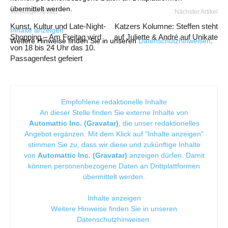
übermittelt werden.
Vorheriger Artikel
Nächster Artikel
Kunst, Kultur und Late-Night-
Katzers Kolumne: Steffen steht
Inhalte anzeigen
Shopping – Am Freitag wird
auf Juliette & André auf Unikate
Weitere Hinweise finden Sie in unseren
Datenschutzhinweisen
.
von 18 bis 24 Uhr das 10.
Passagenfest gefeiert
Empfohlene redaktionelle Inhalte
An dieser Stelle finden Sie externe Inhalte von
Automattic Inc. (Gravatar)
, die unser redaktionelles
Angebot ergänzen. Mit dem Klick auf "Inhalte anzeigen"
stimmen Sie zu, dass wir diese und zukünftige Inhalte
von
Automattic Inc. (Gravatar)
anzeigen dürfen. Damit
können personenbezogene Daten an Drittplattformen
übermittelt werden.
Inhalte anzeigen
Weitere Hinweise finden Sie in unseren
Datenschutzhinweisen
.