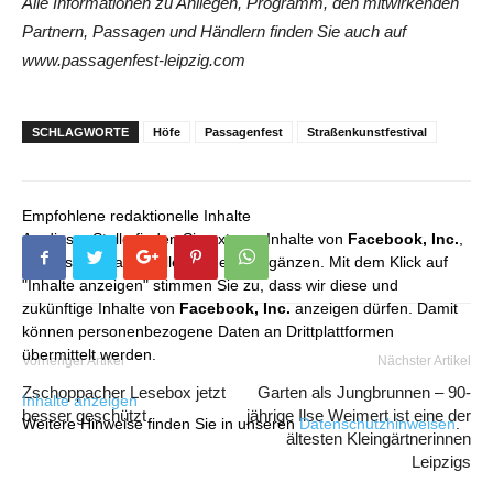
Alle Informationen zu Anliegen, Programm, den mitwirkenden
Partnern, Passagen und Händlern finden Sie auch auf
www.passagenfest-leipzig.com
SCHLAGWORTE
Höfe
Passagenfest
Straßenkunstfestival
Empfohlene redaktionelle Inhalte
An dieser Stelle finden Sie externe Inhalte von
Facebook, Inc.
,
die unser redaktionelles Angebot ergänzen. Mit dem Klick auf
"Inhalte anzeigen" stimmen Sie zu, dass wir diese und
zukünftige Inhalte von
Facebook, Inc.
anzeigen dürfen. Damit
können personenbezogene Daten an Drittplattformen
übermittelt werden.
Vorheriger Artikel
Nächster Artikel
Zschoppacher Lesebox jetzt
Garten als Jungbrunnen – 90-
Inhalte anzeigen
besser geschützt
jährige Ilse Weimert ist eine der
Weitere Hinweise finden Sie in unseren
Datenschutzhinweisen
.
ältesten Kleingärtnerinnen
Leipzigs