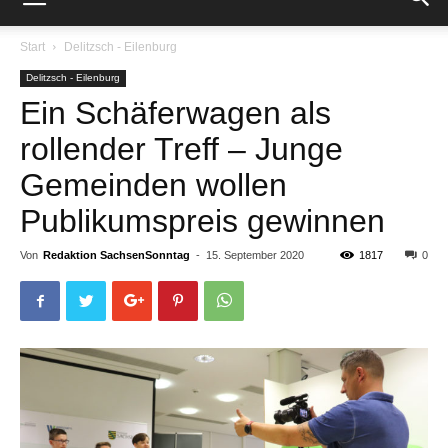
Start
Delitzsch - Eilenburg
Delitzsch - Eilenburg
Ein Schäferwagen als
rollender Treff – Junge
Gemeinden wollen
Publikumspreis gewinnen
Von
Redaktion SachsenSonntag
-
15. September 2020
1817
0