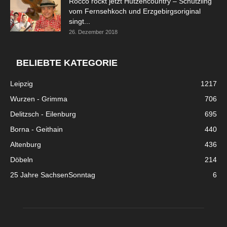
Rocco rockt jetzt Hutzencountry – Schützling
vom Fernsehkoch und Erzgebirgsoriginal
singt...
26. Dezember 2018
BELIEBTE KATEGORIE
Leipzig
1217
Wurzen - Grimma
706
Delitzsch - Eilenburg
695
Borna - Geithain
440
Altenburg
436
Döbeln
214
25 Jahre SachsenSonntag
6