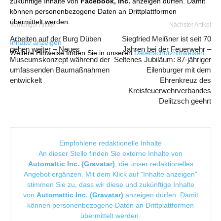
zukünftige Inhalte von
Facebook, Inc.
anzeigen dürfen. Damit
können personenbezogene Daten an Drittplattformen
übermittelt werden.
Vorheriger Artikel
Nächster Artikel
Arbeiten auf der Burg Düben
Siegfried Meißner ist seit 70
Inhalte anzeigen
gehen weiter – Neues
Jahren bei der Feuerwehr –
Weitere Hinweise finden Sie in unseren
Datenschutzhinweisen
.
Museumskonzept während der
Seltenes Jubiläum: 87-jähriger
umfassenden Baumaßnahmen
Eilenburger mit dem
entwickelt
Ehrenkreuz des
Kreisfeuerwehrverbandes
Delitzsch geehrt
Empfohlene redaktionelle Inhalte
An dieser Stelle finden Sie externe Inhalte von
Automattic Inc. (Gravatar)
, die unser redaktionelles
Angebot ergänzen. Mit dem Klick auf "Inhalte anzeigen"
stimmen Sie zu, dass wir diese und zukünftige Inhalte
von
Automattic Inc. (Gravatar)
anzeigen dürfen. Damit
können personenbezogene Daten an Drittplattformen
übermittelt werden.