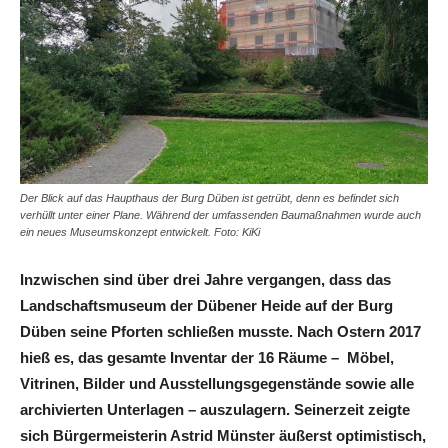
Der Blick auf das Haupthaus der Burg Düben ist getrübt, denn es befindet sich
verhüllt unter einer Plane. Während der umfassenden Baumaßnahmen wurde auch
ein neues Museumskonzept entwickelt. Foto: KiKi
Inzwischen sind über drei Jahre vergangen, dass das
Landschaftsmuseum der Dübener Heide auf der Burg
Düben seine Pforten schließen musste. Nach Ostern 2017
hieß es, das gesamte Inventar der 16 Räume – Möbel,
Vitrinen, Bilder und Ausstellungsgegenstände sowie alle
archivierten Unterlagen – auszulagern. Seinerzeit zeigte
sich Bürgermeisterin Astrid Münster äußerst optimistisch,