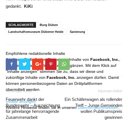
gedankt.
KiKi
SCHLAGWORTE
Burg Düben
Landschaftsmuseum Dübener Heide
Sanierung
Empfohlene redaktionelle Inhalte
An dieser Stelle finden Sie externe Inhalte von
Facebook, Inc.
,
die unser redaktionelles Angebot ergänzen. Mit dem Klick auf
"Inhalte anzeigen" stimmen Sie zu, dass wir diese und
zukünftige Inhalte von
Facebook, Inc.
anzeigen dürfen. Damit
können personenbezogene Daten an Drittplattformen
übermittelt werden.
Vorheriger Artikel
Nächster Artikel
Feuerwehr dankt der
Ein Schäferwagen als rollender
Inhalte anzeigen
Bundeswehr – Auszeichnung
Treff – Junge Gemeinden
Weitere Hinweise finden Sie in unseren
Datenschutzhinweisen
.
für jahrelange hervorragende
wollen Publikumspreis
Zusammenarbeit
gewinnen