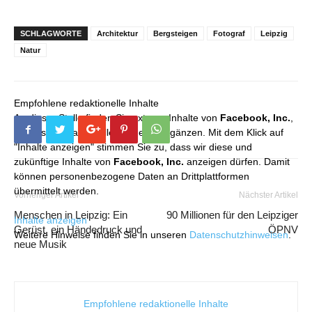
SCHLAGWORTE
Architektur
Bergsteigen
Fotograf
Leipzig
Natur
Empfohlene redaktionelle Inhalte
An dieser Stelle finden Sie externe Inhalte von
Facebook, Inc.
,
die unser redaktionelles Angebot ergänzen. Mit dem Klick auf
"Inhalte anzeigen" stimmen Sie zu, dass wir diese und
zukünftige Inhalte von
Facebook, Inc.
anzeigen dürfen. Damit
können personenbezogene Daten an Drittplattformen
übermittelt werden.
Vorheriger Artikel
Nächster Artikel
Menschen in Leipzig: Ein
90 Millionen für den Leipziger
Inhalte anzeigen
Gerüst, ein Händedruck und
ÖPNV
Weitere Hinweise finden Sie in unseren
Datenschutzhinweisen
.
neue Musik
Empfohlene redaktionelle Inhalte