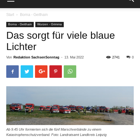
Start
Borna - Geithain
Borna - Geithain
Wurzen - Grimma
Das sorgt für viele blaue
Lichter
Von
Redaktion SachsenSonntag
-
13. Mai 2022
2741
0
Ab 9.45 Uhr formierten sich die fünf Marschverbände zu einem
Katastrophenschutzverband. Foto: Landratsamt Landkreis Leipzig