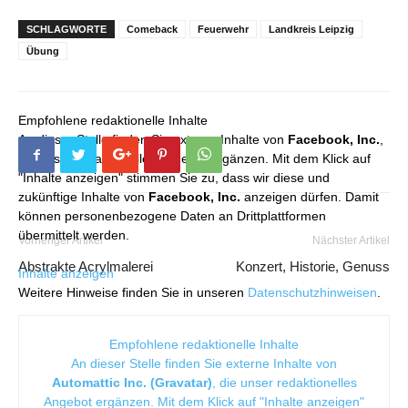
SCHLAGWORTE
Comeback
Feuerwehr
Landkreis Leipzig
Übung
Empfohlene redaktionelle Inhalte
An dieser Stelle finden Sie externe Inhalte von
Facebook, Inc.
,
die unser redaktionelles Angebot ergänzen. Mit dem Klick auf
"Inhalte anzeigen" stimmen Sie zu, dass wir diese und
zukünftige Inhalte von
Facebook, Inc.
anzeigen dürfen. Damit
können personenbezogene Daten an Drittplattformen
übermittelt werden.
Vorheriger Artikel
Nächster Artikel
Abstrakte Acrylmalerei
Konzert, Historie, Genuss
Inhalte anzeigen
Weitere Hinweise finden Sie in unseren
Datenschutzhinweisen
.
Empfohlene redaktionelle Inhalte
An dieser Stelle finden Sie externe Inhalte von
Automattic Inc. (Gravatar)
, die unser redaktionelles
Angebot ergänzen. Mit dem Klick auf "Inhalte anzeigen"