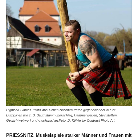
Highland-Games-Profis aus sieben Nationen treten gegeneinander in fünf
Disziplinen wie z. B. Baumstammüberschlag, Hammerwerfen, Steinstoßen,
Gewichtweitwurf und -hochwurf an.Foto: D. Köhler by Contrast Photo Art.
PRIESSNITZ. Muskelspiele starker Männer und Frauen mit