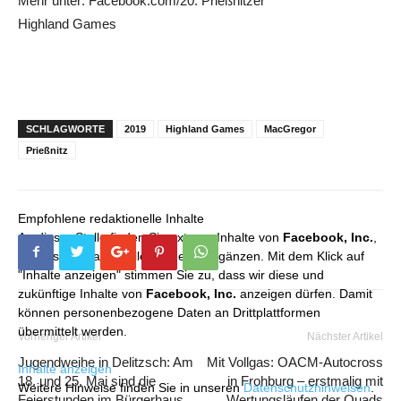
Mehr unter: Facebook.com/20. Prießnitzer
Highland Games
SCHLAGWORTE
2019
Highland Games
MacGregor
Prießnitz
Empfohlene redaktionelle Inhalte
An dieser Stelle finden Sie externe Inhalte von
Facebook, Inc.
,
die unser redaktionelles Angebot ergänzen. Mit dem Klick auf
"Inhalte anzeigen" stimmen Sie zu, dass wir diese und
zukünftige Inhalte von
Facebook, Inc.
anzeigen dürfen. Damit
können personenbezogene Daten an Drittplattformen
übermittelt werden.
Vorheriger Artikel
Nächster Artikel
Jugendweihe in Delitzsch: Am
Mit Vollgas: OACM-Autocross
Inhalte anzeigen
18. und 25. Mai sind die
in Frohburg – erstmalig mit
Weitere Hinweise finden Sie in unseren
Datenschutzhinweisen
.
Feierstunden im Bürgerhaus
Wertungsläufen der Quads