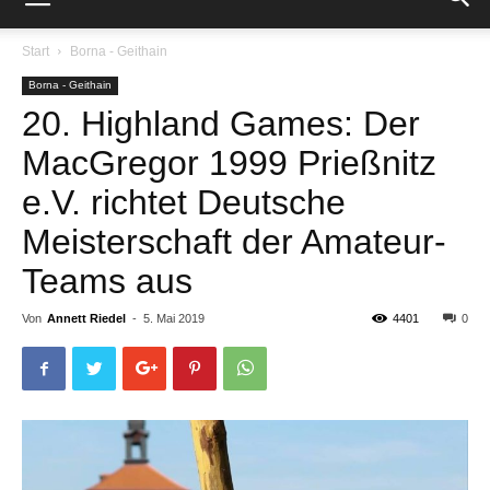
Start
Borna - Geithain
Borna - Geithain
20. Highland Games: Der
MacGregor 1999 Prießnitz
e.V. richtet Deutsche
Meisterschaft der Amateur-
Teams aus
Von
Annett Riedel
-
5. Mai 2019
4401
0