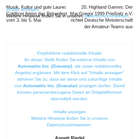
Musik, Kultur und gute Laune:
20. Highland Games: Der
Inhalte anzeigen
Colditzer feiern das Birkenfest
MacGregor 1999 Prießnitz e.V.
Weitere Hinweise finden Sie in unseren
Datenschutzhinweisen
.
vom 3. bis 5. Mai
richtet Deutsche Meisterschaft
der Amateur-Teams aus
Empfohlene redaktionelle Inhalte
An dieser Stelle finden Sie externe Inhalte von
Automattic Inc. (Gravatar)
, die unser redaktionelles
Angebot ergänzen. Mit dem Klick auf "Inhalte anzeigen"
stimmen Sie zu, dass wir diese und zukünftige Inhalte
von
Automattic Inc. (Gravatar)
anzeigen dürfen. Damit
können personenbezogene Daten an Drittplattformen
übermittelt werden.
Inhalte anzeigen
Weitere Hinweise finden Sie in unseren
Datenschutzhinweisen
.
Annett Riedel