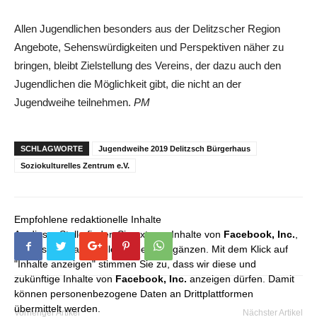
Allen Jugendlichen besonders aus der Delitzscher Region
Angebote, Sehenswürdigkeiten und Perspek­tiven näher zu
bringen, bleibt Zielstellung des Vereins, der dazu auch den
Jugendlichen die Möglichkeit gibt, die nicht an der
Jugendweihe teilnehmen.
PM
SCHLAGWORTE
Jugendweihe 2019 Delitzsch Bürgerhaus
Soziokulturelles Zentrum e.V.
Empfohlene redaktionelle Inhalte
An dieser Stelle finden Sie externe Inhalte von
Facebook, Inc.
,
die unser redaktionelles Angebot ergänzen. Mit dem Klick auf
"Inhalte anzeigen" stimmen Sie zu, dass wir diese und
zukünftige Inhalte von
Facebook, Inc.
anzeigen dürfen. Damit
können personenbezogene Daten an Drittplattformen
übermittelt werden.
Vorheriger Artikel
Nächster Artikel