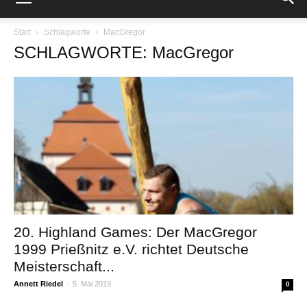
Start
Schlagworte
MacGregor
SCHLAGWORTE: MacGregor
20. Highland Games: Der MacGregor
1999 Prießnitz e.V. richtet Deutsche
Meisterschaft...
Annett Riedel
-
5. Mai 2019
0