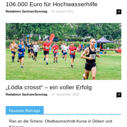
106.000 Euro für Hochwasserhilfe
Redaktion SachsenSonntag
-
20. August 2021
0
„Lödla crosst“ – ein voller Erfolg
Redaktion SachsenSonntag
-
14. September 2020
0
Neueste Beiträge
Ran an die Schere: Obstbaumschnitt-Kurse in Döben und