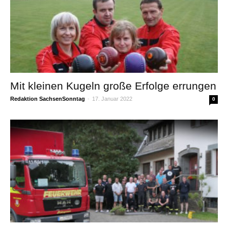
Mit kleinen Kugeln große Erfolge errungen
Redaktion SachsenSonntag
-
17. Januar 2022
0