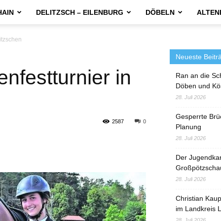
HAIN
DELITZSCH – EILENBURG
DÖBELN
ALTEN
itzschen
Neueste Beitr
nfestturnier in
Ran an die Sc
Döben und Kö
28. Juli 2026
Gesperrte Brü
2587
0
Planung
28. Juli 2026
Der Jugendka
Großpötzscha
28. Juli 2026
Christian Kau
im Landkreis L
28. Juli 2026