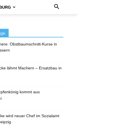
BURG
äge
here: Obstbaumschnitt-Kurse in
ssern
cke lähmt Machern – Ersatzbau in
rpfenkönig kommt aus
u
pke wird neuer Chef im Sozialamt
eipzig