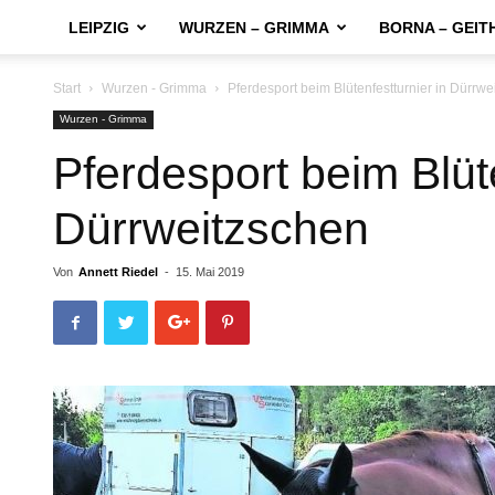
LEIPZIG
WURZEN – GRIMMA
BORNA – GEIT
Start
Wurzen - Grimma
Pferdesport beim Blütenfestturnier in Dürrwe
Wurzen - Grimma
Pferdesport beim Blüte
Dürrweitzschen
Von
Annett Riedel
-
15. Mai 2019