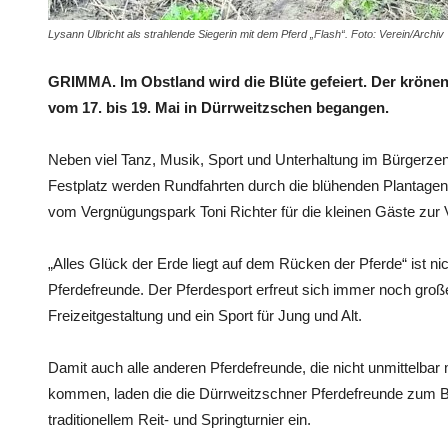
Lysann Ulbricht als strahlende Siegerin mit dem Pferd „Flash“. Foto: Verein/Archiv
GRIMMA. Im Obstland wird die Blüte gefeiert. Der kröne
vom 17. bis 19. Mai in Dürrweitzschen begangen.
Neben viel Tanz, Musik, Sport und Unterhaltung im Bürgerze
Festplatz werden Rundfahrten durch die blühenden Plantagen
vom Vergnügungspark Toni Richter für die kleinen Gäste zur 
„Alles Glück der Erde liegt auf dem Rücken der Pferde“ ist ni
Pferdefreunde. Der Pferdesport erfreut sich immer noch großer
Freizeitgestaltung und ein Sport für Jung und Alt.
Damit auch alle anderen Pferdefreunde, die nicht unmittelbar 
kommen, laden die die Dürrweitzschner Pferdefreunde zum B
traditionellem Reit- und Springturnier ein.