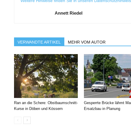
Weitere Hinweise finden Sie in unseren
Datenschutzhinwei
Annett Riedel
VERWANDTE ARTIKEL
MEHR VOM AUTOR
Ran an die Schere: Obstbaumschnitt-
Gesperrte Brücke lähmt Ma
Kurse in Döben und Kössern
Ersatzbau in Planung