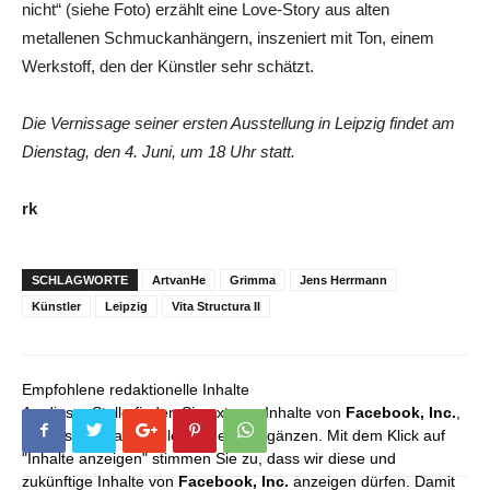
nicht“ (siehe Foto) erzählt eine Love-Story aus alten
metallenen Schmuckanhängern, inszeniert mit Ton, einem
Werkstoff, den der Künstler sehr schätzt.
Die Vernissage seiner ersten Ausstellung in Leipzig findet am
Dienstag, den 4. Juni, um 18 Uhr statt.
rk
SCHLAGWORTE
ArtvanHe
Grimma
Jens Herrmann
Künstler
Leipzig
Vita Structura II
Empfohlene redaktionelle Inhalte
An dieser Stelle finden Sie externe Inhalte von
Facebook, Inc.
,
die unser redaktionelles Angebot ergänzen. Mit dem Klick auf
"Inhalte anzeigen" stimmen Sie zu, dass wir diese und
zukünftige Inhalte von
Facebook, Inc.
anzeigen dürfen. Damit