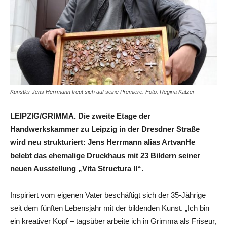
Künstler Jens Herrmann freut sich auf seine Premiere. Foto: Regina Katzer
LEIPZIG/GRIMMA. Die zweite Etage der
Handwerkskammer zu Leipzig in der Dresdner Straße
wird neu strukturiert: Jens Herrmann alias ArtvanHe
belebt das ehemalige Druckhaus mit 23 Bildern seiner
neuen Ausstellung „Vita Structura II“.
Inspiriert vom eigenen Vater beschäftigt sich der 35-Jährige
seit dem fünften Lebensjahr mit der bildenden Kunst. „Ich bin
ein kreativer Kopf – tagsüber arbeite ich in Grimma als Friseur,