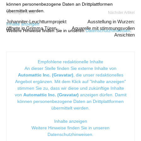
können personenbezogene Daten an Drittplattformen
übermittelt werden.
Vorheriger Artikel
Nächster Artikel
Johanniter-Leuchtturmprojekt
Ausstellung in Wurzen:
Inhalte anzeigen
öffnete in Grimma Türen
Aquarelle mit stimmungsvollen
Weitere Hinweise finden Sie in unseren
Datenschutzhinweisen
.
Ansichten
Empfohlene redaktionelle Inhalte
An dieser Stelle finden Sie externe Inhalte von
Automattic Inc. (Gravatar)
, die unser redaktionelles
Angebot ergänzen. Mit dem Klick auf "Inhalte anzeigen"
stimmen Sie zu, dass wir diese und zukünftige Inhalte
von
Automattic Inc. (Gravatar)
anzeigen dürfen. Damit
können personenbezogene Daten an Drittplattformen
übermittelt werden.
Inhalte anzeigen
Weitere Hinweise finden Sie in unseren
Datenschutzhinweisen
.