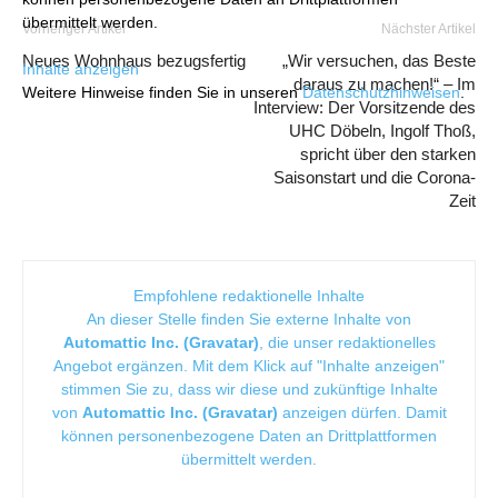
übermittelt werden.
Vorheriger Artikel
Nächster Artikel
Neues Wohnhaus bezugsfertig
„Wir versuchen, das Beste
Inhalte anzeigen
daraus zu machen!“ – Im
Weitere Hinweise finden Sie in unseren
Datenschutzhinweisen
.
Interview: Der Vorsitzende des
UHC Döbeln, Ingolf Thoß,
spricht über den starken
Saisonstart und die Corona-
Zeit
Empfohlene redaktionelle Inhalte
An dieser Stelle finden Sie externe Inhalte von
Automattic Inc. (Gravatar)
, die unser redaktionelles
Angebot ergänzen. Mit dem Klick auf "Inhalte anzeigen"
stimmen Sie zu, dass wir diese und zukünftige Inhalte
von
Automattic Inc. (Gravatar)
anzeigen dürfen. Damit
können personenbezogene Daten an Drittplattformen
übermittelt werden.