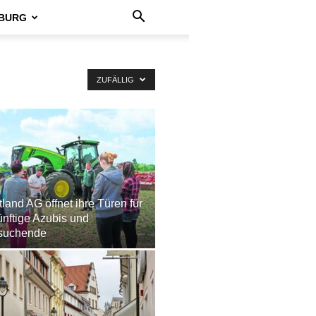
BURG
ZUFÄLLIG
land AG öffnet ihre Türen für
nftige Azubis und
suchende