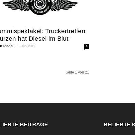
ummispektakel: Truckertreffen
urzen hat Diesel im Blut“
t Riedel
-
3. Juni 2019
0
Seite 1 von 21
LIEBTE BEITRÄGE
BELIEBTE 