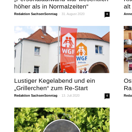
höher als in Normalzeiten“
alt
Redaktion SachsenSonntag
-
31. August 2020
Annet
0
Lustiger Kegelabend und ein
Os
„Grillerchen“ zum Re-Start
Ra
Redaktion SachsenSonntag
-
13. Juli 2020
Reda
0