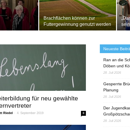
Brachflächen können zur
„Dar
Futtergewinnung genutzt werden
sein
Neueste Beitr
Ran an die Sc
Döben und Kö
28. Juli 2026
Gesperrte Brü
Planung
iterbildung für neu gewählte
28. Juli 2026
ernvertreter
Der Jugendka
t Riedel
-
4. September 2019
0
Großpötzscha
28. Juli 2026