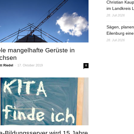
Christian Kau
im Landkreis L
28. Juli 2026
Sägen, planen,
Eilenburg eine
28. Juli 2026
ele mangelhafte Gerüste in
chsen
t Riedel
-
17. Oktober 2019
0
ta-Bildungsserver wird 15 Jahre