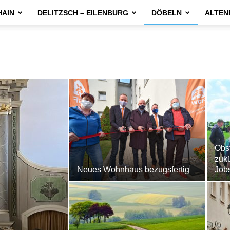
HAIN
DELITZSCH – EILENBURG
DÖBELN
ALTEN
Obst
zukü
Neues Wohnhaus bezugsfertig
Job