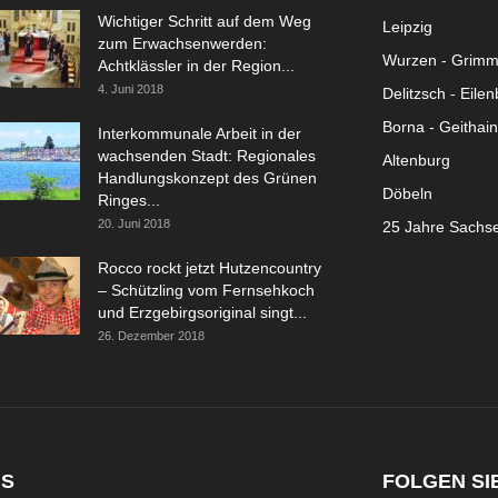
Wichtiger Schritt auf dem Weg
Leipzig
zum Erwachsenwerden:
Wurzen - Grim
Achtklässler in der Region...
4. Juni 2018
Delitzsch - Eile
Borna - Geithain
Interkommunale Arbeit in der
wachsenden Stadt: Regionales
Altenburg
Handlungskonzept des Grünen
Döbeln
Ringes...
20. Juni 2018
25 Jahre Sachs
Rocco rockt jetzt Hutzencountry
– Schützling vom Fernsehkoch
und Erzgebirgsoriginal singt...
26. Dezember 2018
NS
FOLGEN SI