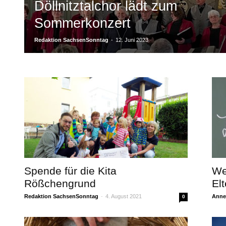
Döllnitztalchor lädt zum
Sommerkonzert
Redaktion SachsenSonntag
-
12. Juni 2023
Spende für die Kita
We
Rößchengrund
Elt
Redaktion SachsenSonntag
-
4. August 2021
Annet
0