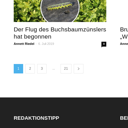
Der Flug des Buchsbaumzünslers
Br
hat begonnen
„W
Annett Riedel
-
6. Juli 2019
Annet
0
...
1
2
3
21
REDAKTIONSTIPP
BE