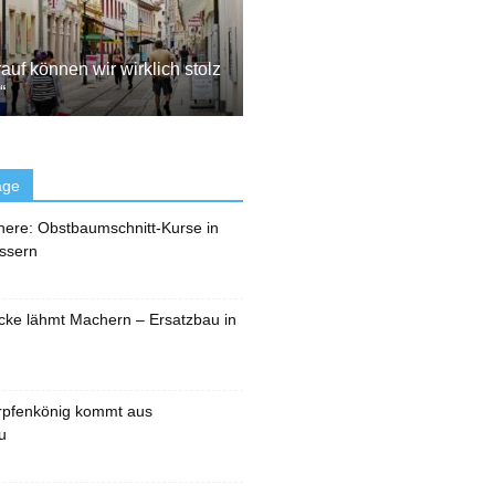
auf können wir wirklich stolz
“
äge
here: Obstbaumschnitt-Kurse in
ssern
cke lähmt Machern – Ersatzbau in
rpfenkönig kommt aus
u