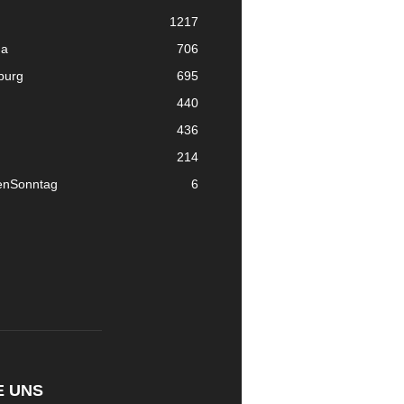
1217
ma
706
nburg
695
440
436
214
enSonntag
6
E UNS