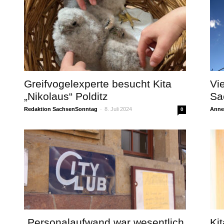
Greifvogelexperte besucht Kita
Vi
„Nikolaus“ Polditz
Sa
Redaktion SachsenSonntag
-
8. Juli 2024
Annet
0
„Personalaufwand war wesentlich
Ki