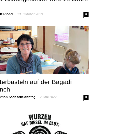
t Riedel
-
23. Oktober 2019
0
terbasteln auf der Bagadi
nch
ktion SachsenSonntag
-
2. Mai 2022
0