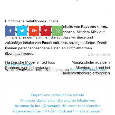
Empfohlene redaktionelle Inhalte
An dieser Stelle finden Sie externe Inhalte von
Facebook, Inc.
,
die unser redaktionelles Angebot ergänzen. Mit dem Klick auf
"Inhalte anzeigen" stimmen Sie zu, dass wir diese und
zukünftige Inhalte von
Facebook, Inc.
anzeigen dürfen. Damit
können personenbezogene Daten an Drittplattformen
übermittelt werden.
Vorheriger Artikel
Nächster Artikel
Historische Möbel im Schloss
Musikschüler aus dem
Inhalte anzeigen
Frohburg werden restauriert
Altenburger Land bei
Weitere Hinweise finden Sie in unseren
Datenschutzhinweisen
.
Klavierwettbewerb erfolgreich
Empfohlene redaktionelle Inhalte
An dieser Stelle finden Sie externe Inhalte von
Automattic Inc. (Gravatar)
, die unser redaktionelles
Angebot ergänzen. Mit dem Klick auf "Inhalte anzeigen"