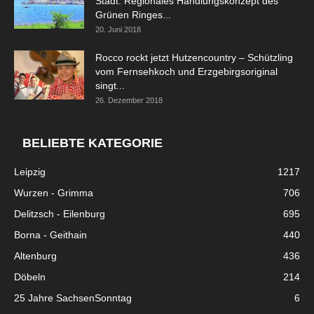
Stadt: Regionales Handlungskonzept des
Grünen Ringes...
20. Juni 2018
Rocco rockt jetzt Hutzencountry – Schützling
vom Fernsehkoch und Erzgebirgsoriginal
singt...
26. Dezember 2018
BELIEBTE KATEGORIE
Leipzig
1217
Wurzen - Grimma
706
Delitzsch - Eilenburg
695
Borna - Geithain
440
Altenburg
436
Döbeln
214
25 Jahre SachsenSonntag
6